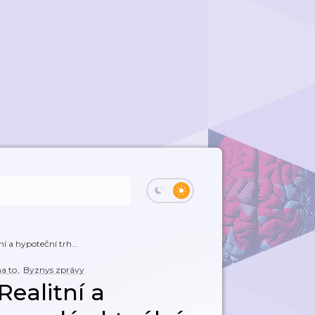
í a hypoteční trh...
na to
,
Byznys zprávy
Realitní a