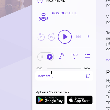
MŮJ PROFIL
po
POSLOUCHEJTE
V 
po
Ja
se
př
co
1.00
×
w
00:00
00:00
P
Komentuj
Hy
po
12
Aplikace Youradio Talk
To
zp
vy