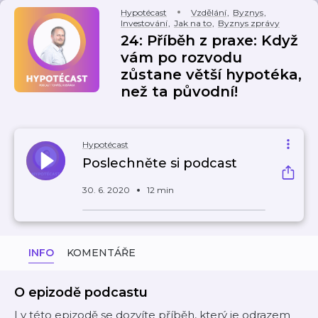
Hypotécast
Vzdělání
,
Byznys
,
Investování
,
Jak na to
,
Byznys zprávy
24: Příběh z praxe: Když
vám po rozvodu
zůstane větší hypotéka,
než ta původní!
Hypotécast
Poslechněte si podcast
30. 6. 2020
12 min
INFO
KOMENTÁŘE
O epizodě podcastu
I v této epizodě se dozvíte příběh, který je odrazem