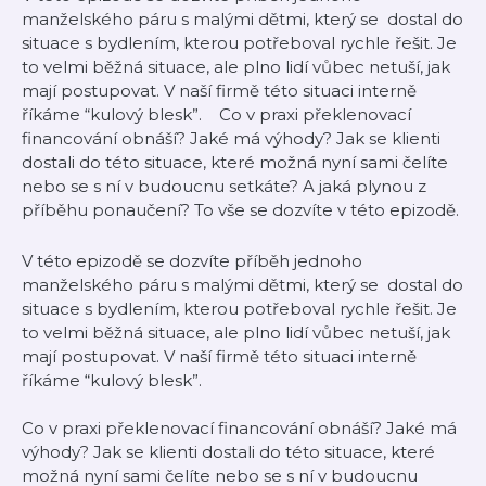
manželského páru s malými dětmi, který se dostal do
situace s bydlením, kterou potřeboval rychle řešit. Je
to velmi běžná situace, ale plno lidí vůbec netuší, jak
mají postupovat. V naší firmě této situaci interně
říkáme “kulový blesk”. Co v praxi překlenovací
financování obnáší? Jaké má výhody? Jak se klienti
dostali do této situace, které možná nyní sami čelíte
nebo se s ní v budoucnu setkáte? A jaká plynou z
příběhu ponaučení? To vše se dozvíte v této epizodě.
V této epizodě se dozvíte příběh jednoho
manželského páru s malými dětmi, který se dostal do
situace s bydlením, kterou potřeboval rychle řešit. Je
to velmi běžná situace, ale plno lidí vůbec netuší, jak
mají postupovat. V naší firmě této situaci interně
říkáme “kulový blesk”.
Co v praxi překlenovací financování obnáší? Jaké má
výhody? Jak se klienti dostali do této situace, které
možná nyní sami čelíte nebo se s ní v budoucnu