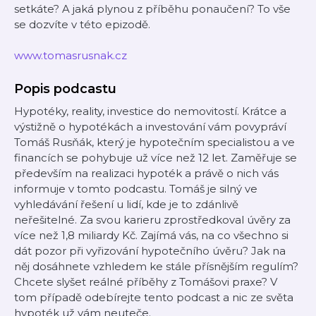
setkáte? A jaká plynou z příběhu ponaučení? To vše
se dozvíte v této epizodě.
www.tomasrusnak.cz
Popis podcastu
Hypotéky, reality, investice do nemovitostí. Krátce a
výstižně o hypotékách a investování vám povypráví
Tomáš Rusňák, který je hypotečním specialistou a ve
financích se pohybuje už více než 12 let. Zaměřuje se
především na realizaci hypoték a právě o nich vás
informuje v tomto podcastu. Tomáš je silný ve
vyhledávání řešení u lidí, kde je to zdánlivě
neřešitelné. Za svou karieru zprostředkoval úvěry za
více než 1,8 miliardy Kč. Zajímá vás, na co všechno si
dát pozor při vyřizování hypotečního úvěru? Jak na
něj dosáhnete vzhledem ke stále přísnějším regulím?
Chcete slyšet reálné příběhy z Tomášovi praxe? V
tom případě odebírejte tento podcast a nic ze světa
hypoték už vám neuteče.