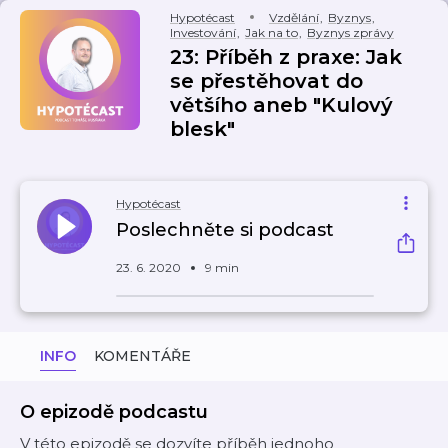
Hypotécast
Vzdělání
,
Byznys
,
Investování
,
Jak na to
,
Byznys zprávy
23: Příběh z praxe: Jak
se přestěhovat do
většího aneb "Kulový
blesk"
Hypotécast
Poslechněte si podcast
23. 6. 2020
9 min
INFO
KOMENTÁŘE
O epizodě podcastu
V této epizodě se dozvíte příběh jednoho