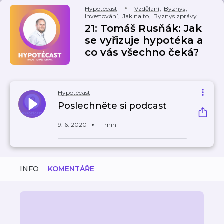
Hypotécast
Vzdělání
,
Byznys
,
Investování
,
Jak na to
,
Byznys zprávy
21: Tomáš Rusňák: Jak
se vyřizuje hypotéka a
co vás všechno čeká?
Hypotécast
Poslechněte si podcast
9. 6. 2020
11 min
INFO
KOMENTÁŘE