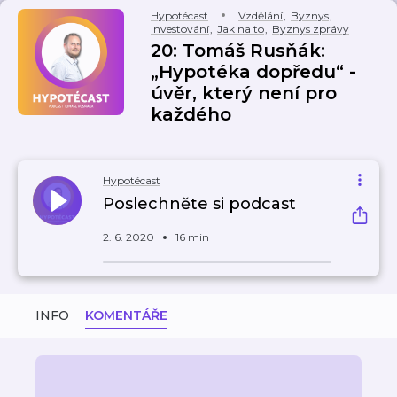
Hypotécast
Vzdělání
,
Byznys
,
Investování
,
Jak na to
,
Byznys zprávy
20: Tomáš Rusňák:
„Hypotéka dopředu“ -
úvěr, který není pro
každého
Hypotécast
Poslechněte si podcast
2. 6. 2020
16 min
INFO
KOMENTÁŘE