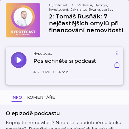
Hypotécast
Vzdělání
,
Byznys
,
Investování
,
Jak na to
,
Byznys zprávy
2: Tomáš Rusňák: 7
nejčastějších omylů při
financování nemovitostí
Hypotécast
Poslechněte si podcast
4. 2. 2020
14 min
INFO
KOMENTÁŘE
O epizodě podcastu
Kupujete nemovitost? Nebo se k podobnému kroku
chystáte? Bohužel se na nás z různých koutů valí