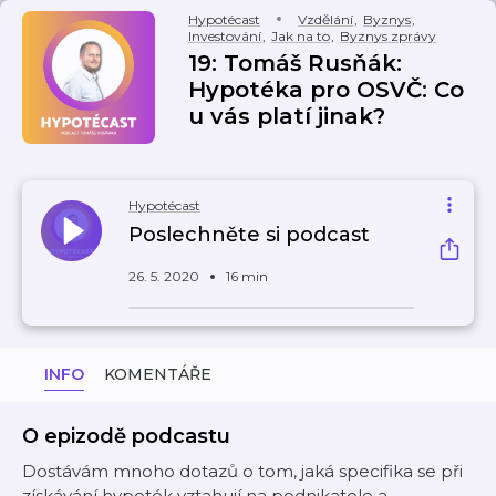
Hypotécast
Vzdělání
,
Byznys
,
Investování
,
Jak na to
,
Byznys zprávy
19: Tomáš Rusňák:
Hypotéka pro OSVČ: Co
u vás platí jinak?
Hypotécast
Poslechněte si podcast
26. 5. 2020
16 min
INFO
KOMENTÁŘE
O epizodě podcastu
Dostávám mnoho dotazů o tom, jaká specifika se při
získávání hypoték vztahují na podnikatele a