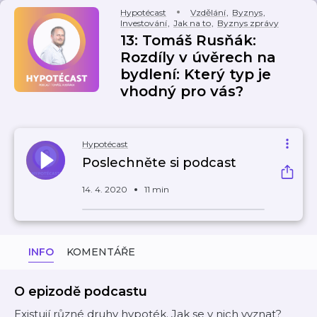
Hypotécast
Vzdělání
,
Byznys
,
Investování
,
Jak na to
,
Byznys zprávy
13: Tomáš Rusňák:
Rozdíly v úvěrech na
bydlení: Který typ je
vhodný pro vás?
Hypotécast
Poslechněte si podcast
14. 4. 2020
11 min
INFO
KOMENTÁŘE
O epizodě podcastu
Existují různé druhy hypoték. Jak se v nich vyznat?