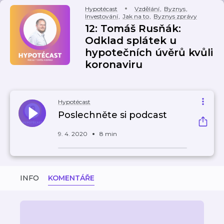
Hypotécast
Vzdělání
,
Byznys
,
Investování
,
Jak na to
,
Byznys zprávy
12: Tomáš Rusňák:
Odklad splátek u
hypotečních úvěrů kvůli
koronaviru
Hypotécast
Poslechněte si podcast
9. 4. 2020
8 min
INFO
KOMENTÁŘE