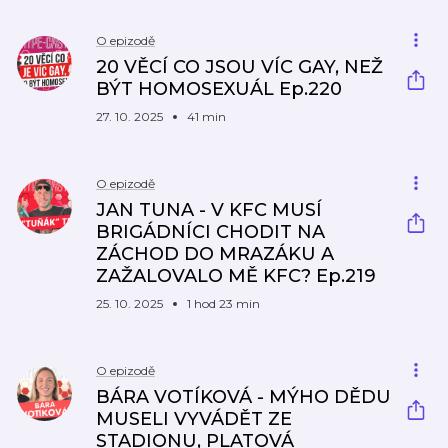
O epizodě
20 VĚCÍ CO JSOU VÍC GAY, NEŽ
BÝT HOMOSEXUÁL Ep.220
27. 10. 2025
41 min
O epizodě
JAN TUNA - V KFC MUSÍ
BRIGÁDNÍCI CHODIT NA
ZÁCHOD DO MRAZÁKU A
ZAŽALOVALO MĚ KFC? Ep.219
25. 10. 2025
1 hod 23 min
O epizodě
BÁRA VOTÍKOVÁ - MÝHO DĚDU
MUSELI VYVÁDĚT ZE
STADIONU, PLATOVÁ