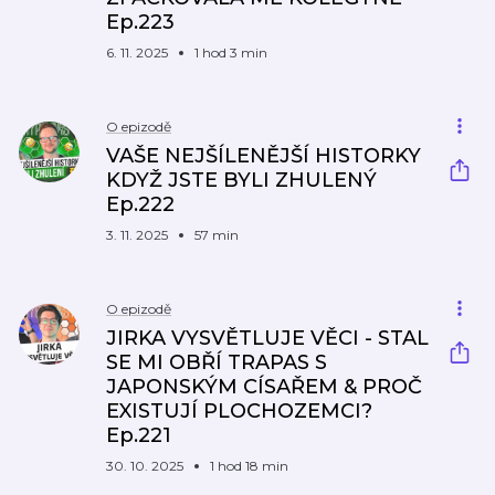
Ep.223
6. 11. 2025
1 hod 3 min
O epizodě
VAŠE NEJŠÍLENĚJŠÍ HISTORKY
KDYŽ JSTE BYLI ZHULENÝ
Ep.222
3. 11. 2025
57 min
O epizodě
JIRKA VYSVĚTLUJE VĚCI - STAL
SE MI OBŘÍ TRAPAS S
JAPONSKÝM CÍSAŘEM & PROČ
EXISTUJÍ PLOCHOZEMCI?
Ep.221
30. 10. 2025
1 hod 18 min