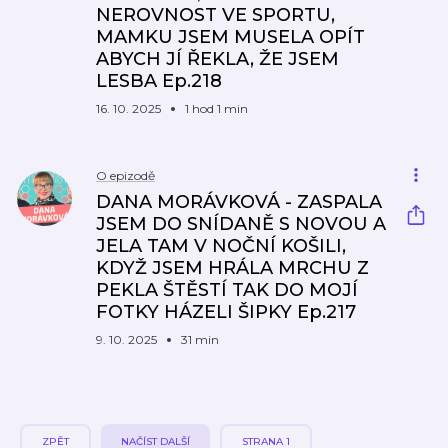
NEROVNOST VE SPORTU,
MAMKU JSEM MUSELA OPÍT
ABYCH JÍ ŘEKLA, ŽE JSEM
LESBA Ep.218
16. 10. 2025
1 hod 1 min
O epizodě
DANA MORÁVKOVÁ - ZASPALA
JSEM DO SNÍDANĚ S NOVOU A
JELA TAM V NOČNÍ KOŠILI,
KDYŽ JSEM HRÁLA MRCHU Z
PEKLA ŠTĚSTÍ TAK DO MOJÍ
FOTKY HÁZELI ŠIPKY Ep.217
9. 10. 2025
31 min
ZPĚT
NAČÍST DALŠÍ
STRANA 1