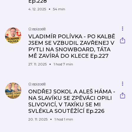
Ep.228
4. 12. 2025
54 min
O epizodě
VLADIMÍR POLÍVKA - PO KALBĚ
JSEM SE VZBUDIL ZAVŘENEJ V
PYTLI NA SNOWBOARD, TÁTA
MĚ ZAVÍRÁ DO KLECE Ep.227
27. 11. 2025
1 hod 7 min
O epizodě
ONDŘEJ SOKOL A ALEŠ HÁMA -
NA SLAVÍKU SE ZPĚVÁCI OPILI
SLIVOVICÍ, V TAXÍKU SE MI
SVLÉKLA SOUTĚŽÍCÍ Ep.226
20. 11. 2025
1 hod 1 min