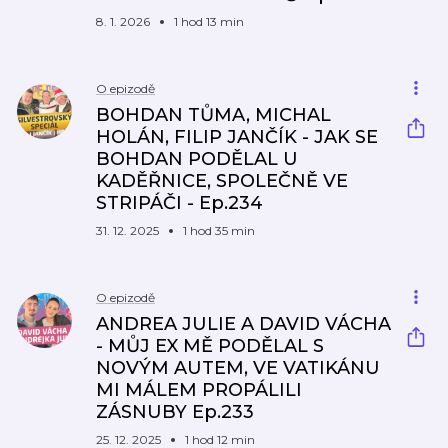
8. 1. 2026
1 hod 13 min
O epizodě
BOHDAN TŮMA, MICHAL
HOLÁN, FILIP JANČÍK - JAK SE
BOHDAN PODĚLAL U
KADĚŘNICE, SPOLEČNĚ VE
STRIPÁČI - Ep.234
31. 12. 2025
1 hod 35 min
O epizodě
ANDREA JULIE A DAVID VÁCHA
- MŮJ EX MĚ PODĚLAL S
NOVÝM AUTEM, VE VATIKÁNU
MI MÁLEM PROPÁLILI
ZÁSNUBY Ep.233
25. 12. 2025
1 hod 12 min