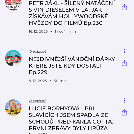
PETR JÁKL - ŠÍLENÝ NATÁČENÍ
S VIN DIESELEM V LA, JAK
ZÍSKÁVÁM HOLLYWOODSKÉ
HVĚZDY DO FILMŮ Ep.230
16. 12. 2025
1 hod 14 min
O epizodě
NEJDIVNĚJŠÍ VÁNOČNÍ DÁRKY
KTERÉ JSTE KDY DOSTALI
Ep.229
8. 12. 2025
30 min
O epizodě
LUCIE BORHYOVÁ - PŘI
SLAVÍCÍCH JSEM SPADLA ZE
SCHODŮ PŘED KARLA GOTTA,
PRVNÍ ZPRÁVY BYLY HRŮZA