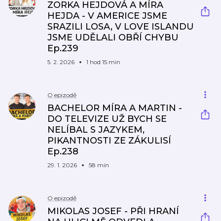
ZORKA HEJDOVÁ A MÍRA
HEJDA - V AMERICE JSME
SRAZILI LOSA, V LOVE ISLANDU
JSME UDĚLALI OBŘÍ CHYBU
Ep.239
5. 2. 2026
1 hod 15 min
O epizodě
BACHELOR MÍRA A MARTIN -
DO TELEVIZE UŽ BYCH SE
NELÍBAL S JAZYKEM,
PIKANTNOSTI ZE ZÁKULISÍ
Ep.238
29. 1. 2026
58 min
O epizodě
MIKOLAS JOSEF - PŘI HRANÍ