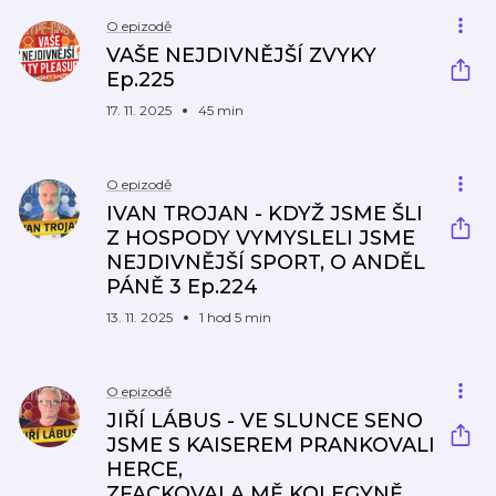
O epizodě
VAŠE NEJDIVNĚJŠÍ ZVYKY
Ep.225
17. 11. 2025
45 min
O epizodě
IVAN TROJAN - KDYŽ JSME ŠLI
Z HOSPODY VYMYSLELI JSME
NEJDIVNĚJŠÍ SPORT, O ANDĚL
PÁNĚ 3 Ep.224
13. 11. 2025
1 hod 5 min
O epizodě
JIŘÍ LÁBUS - VE SLUNCE SENO
JSME S KAISEREM PRANKOVALI
HERCE,
ZFACKOVALA MĚ KOLEGYNĚ