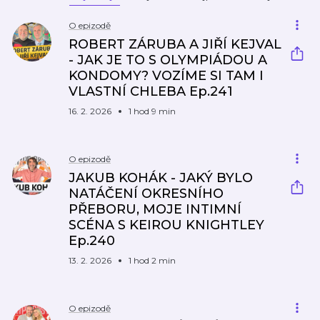
O epizodě
ROBERT ZÁRUBA A JIŘÍ KEJVAL
- JAK JE TO S OLYMPIÁDOU A
KONDOMY? VOZÍME SI TAM I
VLASTNÍ CHLEBA Ep.241
16. 2. 2026
1 hod 9 min
O epizodě
JAKUB KOHÁK - JAKÝ BYLO
NATÁČENÍ OKRESNÍHO
PŘEBORU, MOJE INTIMNÍ
SCÉNA S KEIROU KNIGHTLEY
Ep.240
13. 2. 2026
1 hod 2 min
O epizodě