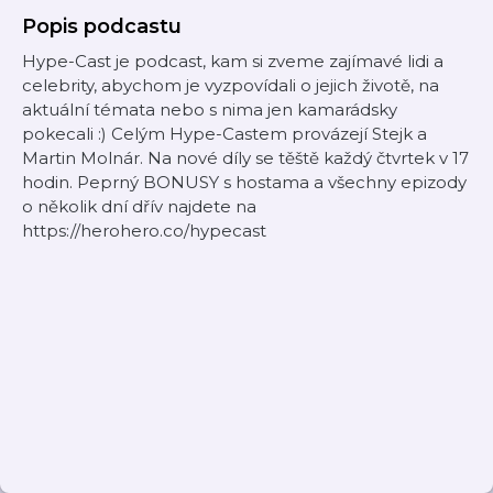
Popis podcastu
Hype-Cast je podcast, kam si zveme zajímavé lidi a
celebrity, abychom je vyzpovídali o jejich životě, na
aktuální témata nebo s nima jen kamarádsky
pokecali :) Celým Hype-Castem provázejí Stejk a
Martin Molnár. Na nové díly se těště každý čtvrtek v 17
hodin. Peprný BONUSY s hostama a všechny epizody
o několik dní dřív najdete na
https://herohero.co/hypecast