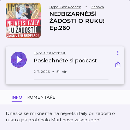
Hype-Cast Podcast
Zábava
NEJBIZARNĚJŠÍ
ŽÁDOSTI O RUKU!
Ep.260
Hype-Cast Podcast
Poslechněte si podcast
2. 7. 2026
51 min
INFO
KOMENTÁŘE
Dneska se mrkneme na největšíí faily při žádosti o
ruku a jak probíhalo Martinovo zasnoubení.