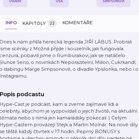
PRAHA
USA
SIMPSONOVI
INFO
KOMENTÁŘE
KAPITOLY
22
Dnes k nám přišla herecká legenda JIŘÍ LÁBUS. Probrali
jsme scénky z Možná přijde i kouzelník, jak fungovala
cenzura, pobavili jsme o Rumburakovi, jak se natáčelo
Slunce Seno, o novinkách Neporazitelní, Milion, Cukrkandl,
o dabingu Marge Simpsonové, o divadle Ypsilonka, nebo i o
Instagramu.
Popis podcastu
Hype-Cast je podcast, kam si zveme zajímavé lidi a
celebrity, abychom je vyzpovídali o jejich životě, na aktuální
témata nebo s nima jen kamarádsky pokecali :) Celým
Hype-Castem provázejí Stejk a Martin Molnár. Na nové díly
se těště každý čtvrtek v 17 hodin. Peprný BONUSY s
hostama a všechny epizody o několik dní dřív najdete na