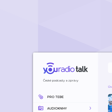
České podcasty a zprávy
Úv
PRO TEBE
AUDIOKNIHY