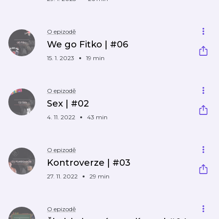
O epizodě
We go Fitko | #06
15. 1. 2023
19 min
O epizodě
Sex | #02
4. 11. 2022
43 min
O epizodě
Kontroverze | #03
27. 11. 2022
29 min
O epizodě