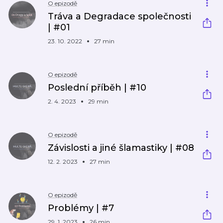
O epizodě
Tráva a Degradace společnosti
| #01
23. 10. 2022
27 min
O epizodě
Poslední příběh | #10
2. 4. 2023
29 min
O epizodě
Závislosti a jiné šlamastiky | #08
12. 2. 2023
27 min
O epizodě
Problémy | #7
29. 1. 2023
26 min