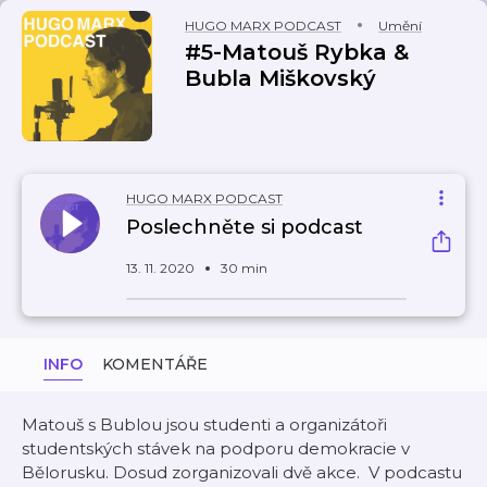
HUGO MARX PODCAST
Umění
#5-Matouš Rybka &
Bubla Miškovský
HUGO MARX PODCAST
Poslechněte si podcast
13. 11. 2020
30 min
INFO
KOMENTÁŘE
Matouš s Bublou jsou studenti a organizátoři
studentských stávek na podporu demokracie v
Bělorusku. Dosud zorganizovali dvě akce. V podcastu