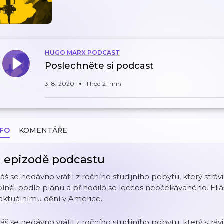
HUGO MARX PODCAST
Poslechněte si podcast
3. 8. 2020
1 hod 21 min
NFO
KOMENTÁŘE
 epizodě podcastu
iáš se nedávno vrátil z ročního studijního pobytu, který strá
lně podle plánu a přihodilo se leccos neočekávaného. Eliáš 
aktuálnímu dění v Americe.
iáš se nedávno vrátil z ročního studijního pobytu, který strá