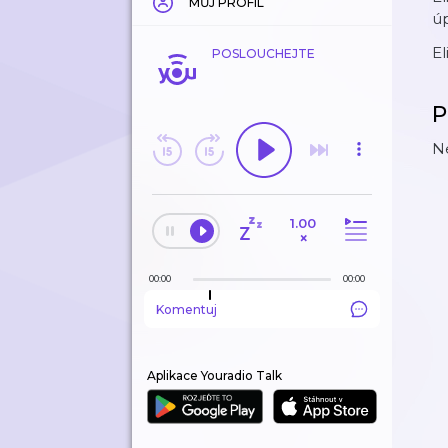
MŮJ PROFIL
ú
El
POSLOUCHEJTE
P
Ne
1.00
×
00:00
00:00
Komentuj
Aplikace Youradio Talk