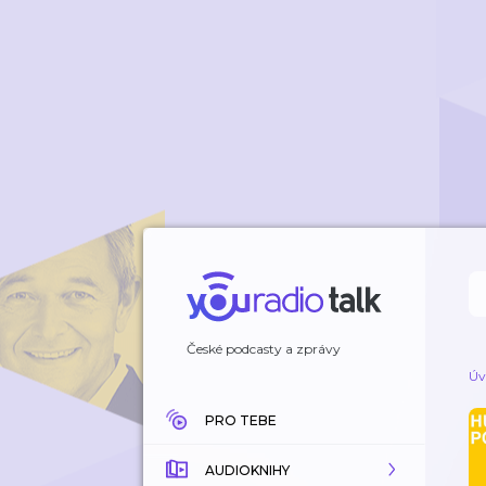
České podcasty a zprávy
Úv
PRO TEBE
AUDIOKNIHY