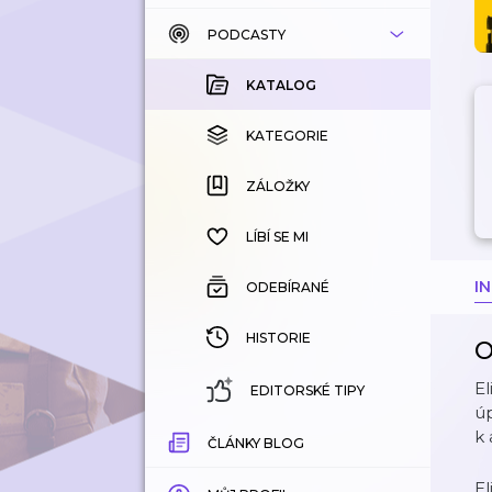
PODCASTY
KATALOG
KOUPENÉ
KATALOG
KATEGORIE
KATEGORIE
ZÁLOŽKY
ZÁLOŽKY
HISTORIE
LÍBÍ SE MI
I
ODEBÍRANÉ
HISTORIE
O
El
EDITORSKÉ TIPY
úp
k 
ČLÁNKY BLOG
El