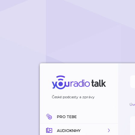
České podcasty a zprávy
Úv
PRO TEBE
AUDIOKNIHY