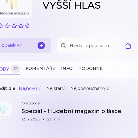
VYŠŠÍ HLAS
ODEBÍRAT
KOMENTÁŘE
INFO
PODOBNÉ
ZODY
12
dit dle:
Nejnovější
Nejstarší
Nejposlouchanější
O epizodě
Speciál - Hudební magazín o lásce
12. 5. 2023
23 min