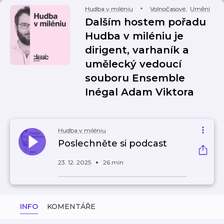
Hudba v miléniu
Volnočasové
,
Umění
Dalším hostem pořadu
Hudba v miléniu je
dirigent, varhaník a
umělecký vedoucí
souboru Ensemble
Inégal Adam Viktora
Hudba v miléniu
Poslechněte si podcast
23. 12. 2025
26 min
INFO
KOMENTÁŘE