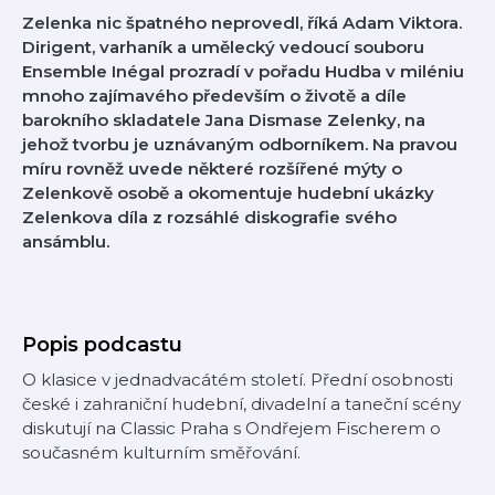
Zelenka nic špatného neprovedl, říká Adam Viktora.
Dirigent, varhaník a umělecký vedoucí souboru
Ensemble Inégal prozradí v pořadu Hudba v miléniu
mnoho zajímavého především o životě a díle
barokního skladatele Jana Dismase Zelenky, na
jehož tvorbu je uznávaným odborníkem. Na pravou
míru rovněž uvede některé rozšířené mýty o
Zelenkově osobě a okomentuje hudební ukázky
Zelenkova díla z rozsáhlé diskografie svého
ansámblu.
Popis podcastu
O klasice v jednadvacátém století. Přední osobnosti
české i zahraniční hudební, divadelní a taneční scény
diskutují na Classic Praha s Ondřejem Fischerem o
současném kulturním směřování.