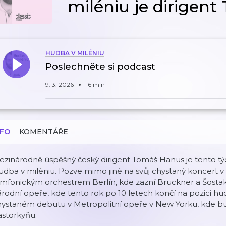
miléniu je dirigen
HUDBA V MILÉNIU
Poslechněte si podcast
9. 3. 2026
16 min
NFO
KOMENTÁŘE
ezinárodně úspěšný český dirigent Tomáš Hanus je tento t
dba v miléniu. Pozve mimo jiné na svůj chystaný koncert 
mfonickým orchestrem Berlín, kde zazní Bruckner a Šostako
rodní opeře, kde tento rok po 10 letech končí na pozici h
ystaném debutu v Metropolitní opeře v New Yorku, kde bud
astorkyňu.