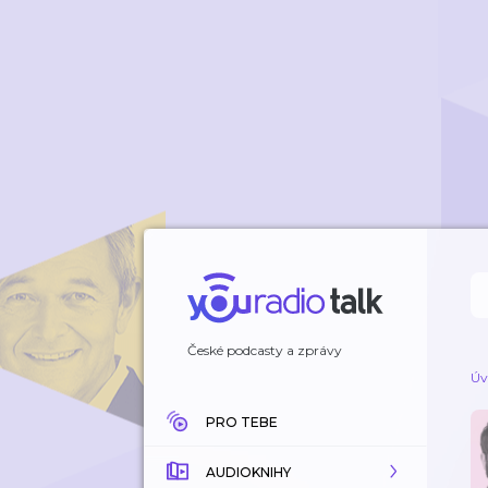
České podcasty a zprávy
Úv
PRO TEBE
AUDIOKNIHY