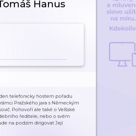
t Tomáš Hanus
ýden telefonicky hostem pořadu
v rámci Pražského jara s Německým
vič. Pohovoří ale také o Velšské
udebního ředitele, nebo o svém
e na podzim dirigovat Její