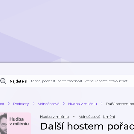
Najděte si:
od
Podcasty
Volnočasové
Hudba v miléniu
Další hostem poř
Hudba v miléniu
Volnočasové
,
Umění
Další hostem pořa