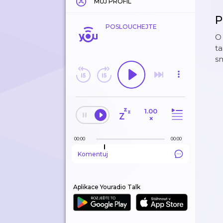
MŮJ PROFIL
P
POSLOUCHEJTE
O 
ta
s
1.00
×
00:00
00:00
Komentuj
Aplikace Youradio Talk