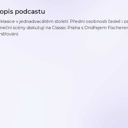
opis podcastu
klasice v jednadvacátém století. Přední osobnosti české i z
neční scény diskutují na Classic Praha s Ondřejem Fische
měřování.