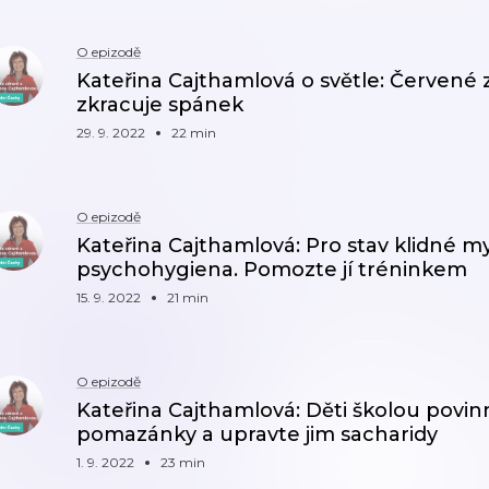
O epizodě
Kateřina Cajthamlová o světle: Červené 
zkracuje spánek
29. 9. 2022
22 min
O epizodě
Kateřina Cajthamlová: Pro stav klidné mys
psychohygiena. Pomozte jí tréninkem
15. 9. 2022
21 min
O epizodě
Kateřina Cajthamlová: Děti školou povin
pomazánky a upravte jim sacharidy
1. 9. 2022
23 min