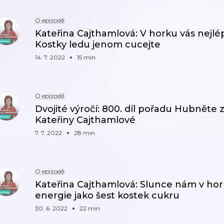
O epizodě
Kateřina Cajthamlová: V horku vás nejlé
Kostky ledu jenom cucejte
14. 7. 2022
15 min
O epizodě
Dvojité výročí: 800. díl pořadu Hubněte 
Kateřiny Cajthamlové
7. 7. 2022
28 min
O epizodě
Kateřina Cajthamlová: Slunce nám v hor
energie jako šest kostek cukru
30. 6. 2022
22 min