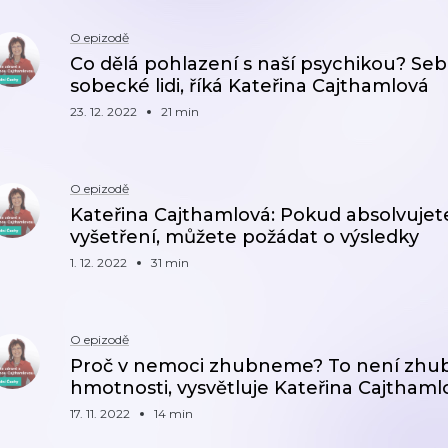
O epizodě
Co dělá pohlazení s naší psychikou? S
sobecké lidi, říká Kateřina Cajthamlová
23. 12. 2022
21 min
O epizodě
Kateřina Cajthamlová: Pokud absolvujet
vyšetření, můžete požádat o výsledky
1. 12. 2022
31 min
O epizodě
Proč v nemoci zhubneme? To není zhubn
hmotnosti, vysvětluje Kateřina Cajthaml
17. 11. 2022
14 min