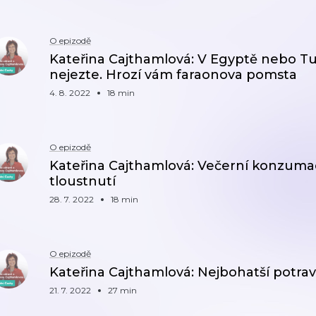
O epizodě
Kateřina Cajthamlová: V Egyptě nebo Tu
nejezte. Hrozí vám faraonova pomsta
4. 8. 2022
18 min
O epizodě
Kateřina Cajthamlová: Večerní konzumac
tloustnutí
28. 7. 2022
18 min
O epizodě
Kateřina Cajthamlová: Nejbohatší potrav
21. 7. 2022
27 min