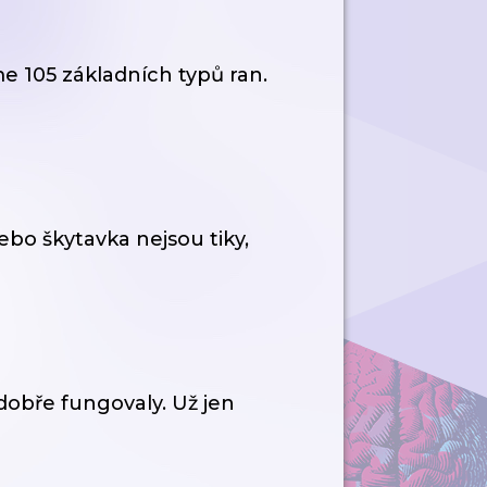
e 105 základních typů ran.
ebo škytavka nejsou tiky,
dobře fungovaly. Už jen