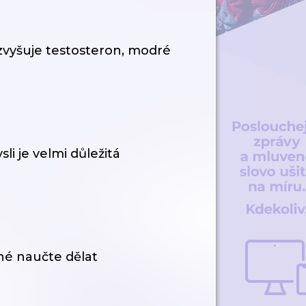
zvyšuje testosteron, modré
li je velmi důležitá
né naučte dělat