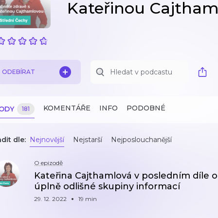
Kateřinou Cajtham
ODEBÍRAT
KOMENTÁŘE
INFO
PODOBNÉ
ZODY
181
dit dle:
Nejnovější
Nejstarší
Nejposlouchanější
O epizodě
Kateřina Cajthamlová v posledním díle o t
úplně odlišné skupiny informací
29. 12. 2022
19 min