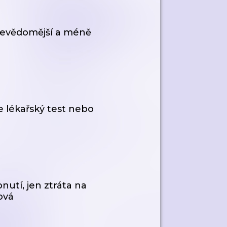
ebevědomější a méně
e lékařský test nebo
utí, jen ztráta na
ová