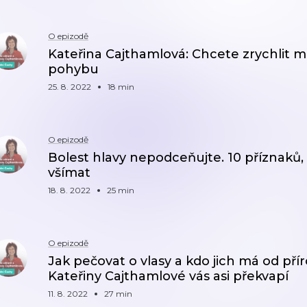
O epizodě
Kateřina Cajthamlová: Chcete zrychlit m
pohybu
25. 8. 2022
18 min
O epizodě
Bolest hlavy nepodceňujte. 10 příznaků, 
všímat
18. 8. 2022
25 min
O epizodě
Jak pečovat o vlasy a kdo jich má od př
Kateřiny Cajthamlové vás asi překvapí
11. 8. 2022
27 min