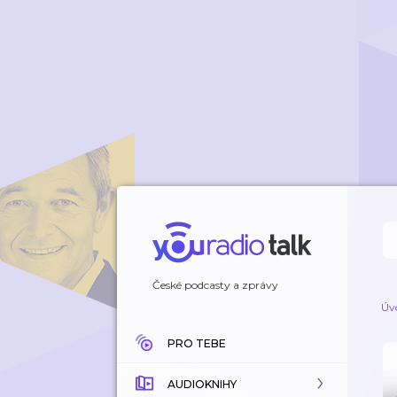
České podcasty a zprávy
Úv
PRO TEBE
AUDIOKNIHY