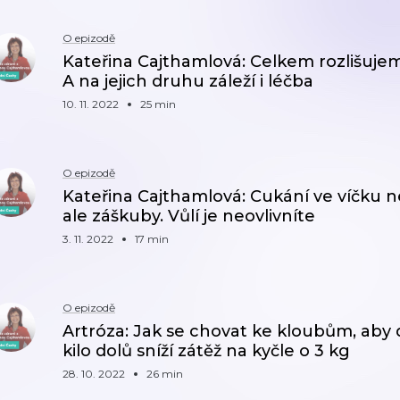
O epizodě
Kateřina Cajthamlová: Celkem rozlišujem
A na jejich druhu záleží i léčba
10. 11. 2022
25 min
O epizodě
Kateřina Cajthamlová: Cukání ve víčku n
ale záškuby. Vůlí je neovlivníte
3. 11. 2022
17 min
O epizodě
Artróza: Jak se chovat ke kloubům, aby 
kilo dolů sníží zátěž na kyčle o 3 kg
28. 10. 2022
26 min