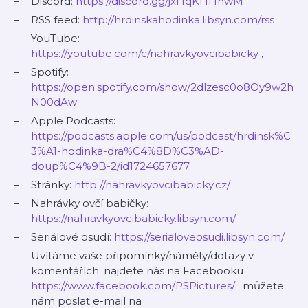
Discord:
https://discord.gg/jxHqKHHnwM
RSS feed:
http://hrdinskahodinka.libsyn.com/rss
YouTube:
https://youtube.com/c/nahravkyovcibabicky
,
Spotify:
https://open.spotify.com/show/2dlzesc0o8Oy9w2h
N00dAw
Apple Podcasts:
https://podcasts.apple.com/us/podcast/hrdinsk%C
3%A1-hodinka-dra%C4%8D%C3%AD-
doup%C4%9B-2/id1724657677
Stránky:
http://nahravkyovcibabicky.cz/
Nahrávky ovčí babičky:
https://nahravkyovcibabicky.libsyn.com/
Seriálové osudí:
https://serialoveosudi.libsyn.com/
Uvítáme vaše připomínky/náměty/dotazy v
komentářích; najdete nás na Facebooku
https://www.facebook.com/PSPictures/
; můžete
nám poslat e-mail na