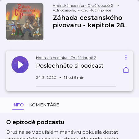
Hrdinská hodinka - Dračí doupě 2
Volnočasové
,
Fikce
,
Ruční práce
Záhada cestanského
pivovaru - kapitola 28.
Hrdinská hodinka - Dračí doupě 2
Poslechněte si podcast
24. 3. 2020
1 hod 6 min
INFO
KOMENTÁŘE
O epizodě podcastu
Družina se v zoufalém manévru pokusila dostat
zemana Vařeku na svou stranu. Ale bude z toho