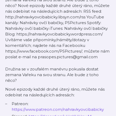
něco? Nové epizody každé druhé úterý ráno, můžete
nás odebírat na následujících adresách: RSS feed:
http://nahravkyovcibabicky.libsyn.com/rss YouTube
kanály: Nahrávky ovčí babičky, PSPictures Spotify:
Nahrávky ovčí babičky iTunes: Nahrávky ovčí babičky
Blog: https://nahravkyovcibabicky.wordpress.com/
Uvítáme vaše připomínky/náměty/dotazy v
komentářích; najdete nás na Facebooku
https://www.facebook.com/PSPictures/; můžete nám
poslat e-mail na prasopes.pictures@gmail.com
Družina se v zoufalém manévru pokusila dostat
zemana Vařeku na svou stranu. Ale bude z toho
něco?
Nové epizody každé druhé úterý ráno, můžete nás
odebírat na následujících adresách:
Patreon:
https://www.patreon.com/nahravkyovcibabicky