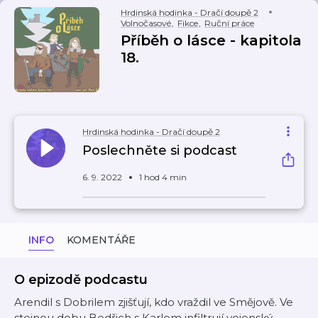
Hrdinská hodinka - Dračí doupě 2
Volnočasové
,
Fikce
,
Ruční práce
Příběh o lásce - kapitola
18.
Hrdinská hodinka - Dračí doupě 2
Poslechněte si podcast
6. 9. 2022
1 hod 4 min
INFO
KOMENTÁŘE
O epizodě podcastu
Arendil s Dobrilem zjišťují, kdo vraždil ve Smějově. Ve
stejnou dobu Bedřich s Karlem infiltrují vojenský