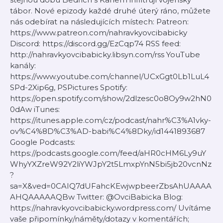
tábor. Nové epizody každé druhé úterý ráno, můžete
nás odebírat na následujících místech: Patreon:
https://www.patreon.com/nahravkyovcibabicky
Discord: https://discord.gg/EzCqp74 RSS feed:
http://nahravkyovcibabicky.libsyn.com/rss YouTube
kanály:
https://www.youtube.com/channel/UCxGgt0Lb1LuL4
SPd-2Xip6g, PSPictures Spotify:
https://open.spotify.com/show/2dlzesc0o8Oy9w2hN0
0dAw iTunes:
https://itunes.apple.com/cz/podcast/nahr%C3%A1vky-
ov%C4%8D%C3%AD-babi%C4%8Dky/id1441893687
Google Podcasts:
https://podcasts.google.com/feed/aHR0cHM6Ly9uY
WhyYXZreW92Y2liYWJpY2t5LmxpYnN5bi5jb20vcnNz
?
sa=X&ved=0CAIQ7dUFahcKEwjwpbeerZbsAhUAAAA
AHQAAAAAQBw Twitter: @OvciBabicka Blog:
https://nahravkyovcibabicky.wordpress.com/ Uvítáme
vaše připomínky/náměty/dotazy v komentářích;