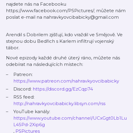
najdete nás na Facebooku
https://www.facebook.com/PSPictures/; můžete nám
poslat e-mail na nahravkyovcibabicky@gmail.com
Arendil s Dobrilem zjišťují, kdo vraždil ve Smějově. Ve
stejnou dobu Bedřich s Karlem infiltrují vojenský
tábor.
Nové epizody každé druhé úterý ráno, můžete nás
odebírat na následujících místech:
Patreon:
https://www.patreon.com/nahravkyovcibabicky
Discord:
https://discord.gg/EzCqp74
RSS feed:
http://nahravkyovcibabicky.libsyn.com/rss
YouTube kanály:
https://www.youtube.com/channel/UCxGgt0Lb1Lu
L4SPd-2Xip6g
,
PSPictures