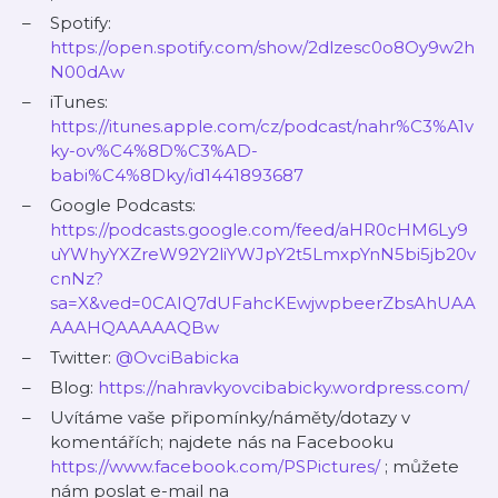
Spotify:
https://open.spotify.com/show/2dlzesc0o8Oy9w2h
N00dAw
iTunes:
https://itunes.apple.com/cz/podcast/nahr%C3%A1v
ky-ov%C4%8D%C3%AD-
babi%C4%8Dky/id1441893687
Google Podcasts:
https://podcasts.google.com/feed/aHR0cHM6Ly9
uYWhyYXZreW92Y2liYWJpY2t5LmxpYnN5bi5jb20v
cnNz?
sa=X&ved=0CAIQ7dUFahcKEwjwpbeerZbsAhUAA
AAAHQAAAAAQBw
Twitter:
@OvciBabicka
Blog:
https://nahravkyovcibabicky.wordpress.com/
Uvítáme vaše připomínky/náměty/dotazy v
komentářích; najdete nás na Facebooku
https://www.facebook.com/PSPictures/
; můžete
nám poslat e-mail na