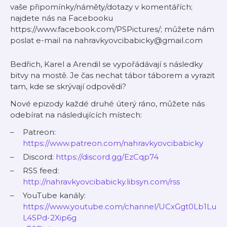
vaše připomínky/náměty/dotazy v komentářích;
najdete nás na Facebooku
https://www.facebook.com/PSPictures/; můžete nám
poslat e-mail na nahravkyovcibabicky@gmail.com
Bedřich, Karel a Arendil se vypořádávají s následky
bitvy na mostě. Je čas nechat tábor táborem a vyrazit
tam, kde se skrývají odpovědi?
Nové epizody každé druhé úterý ráno, můžete nás
odebírat na následujících místech:
Patreon:
https://www.patreon.com/nahravkyovcibabicky
Discord:
https://discord.gg/EzCqp74
RSS feed:
http://nahravkyovcibabicky.libsyn.com/rss
YouTube kanály:
https://www.youtube.com/channel/UCxGgt0Lb1Lu
L4SPd-2Xip6g