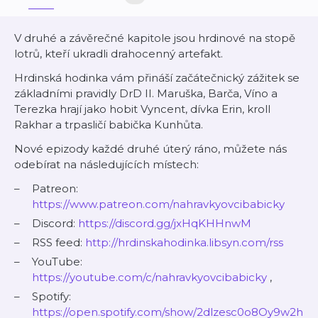
V druhé a závěrečné kapitole jsou hrdinové na stopě
lotrů, kteří ukradli drahocenný artefakt.
Hrdinská hodinka vám přináší začátečnický zážitek se
základními pravidly DrD II. Maruška, Barča, Víno a
Terezka hrají jako hobit Vyncent, dívka Erin, kroll
Rakhar a trpasličí babička Kunhůta.
Nové epizody každé druhé úterý ráno, můžete nás
odebírat na následujících místech:
Patreon:
https://www.patreon.com/nahravkyovcibabicky
Discord:
https://discord.gg/jxHqKHHnwM
RSS feed:
http://hrdinskahodinka.libsyn.com/rss
YouTube:
https://youtube.com/c/nahravkyovcibabicky
,
Spotify:
https://open.spotify.com/show/2dlzesc0o8Oy9w2h