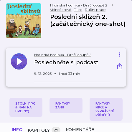
Hrdinská hodinka - Dračí doupě 2
Volnočasové
,
Fikce
,
Ruční práce
Poslední sklizeň 2.
(začátečnický one-shot)
Hrdinská hodinka - Dračí doupě 2
Poslechněte si podcast
9. 12. 2025
1 hod 33 min
STOLNÍ RPG
FANTASY
FANTASY
(HRANÍ NA
ŽÁNR
FIKCE A
HRDINY)
VYPRÁVĚNÍ
PŘÍBĚHŮ
INFO
KOMENTÁŘE
KAPITOLY
29