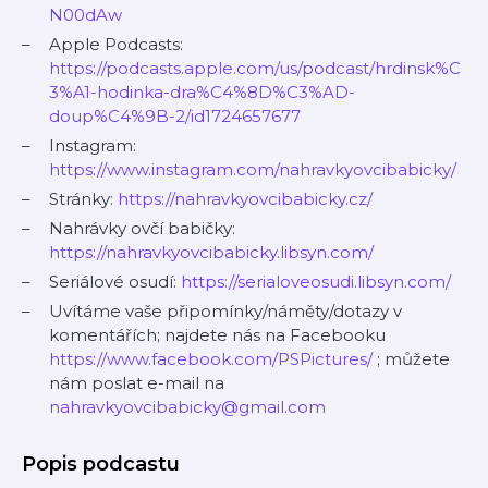
N00dAw
Apple Podcasts:
https://podcasts.apple.com/us/podcast/hrdinsk%C
3%A1-hodinka-dra%C4%8D%C3%AD-
doup%C4%9B-2/id1724657677
Instagram:
https://www.instagram.com/nahravkyovcibabicky/
Stránky:
https://nahravkyovcibabicky.cz/
Nahrávky ovčí babičky:
https://nahravkyovcibabicky.libsyn.com/
Seriálové osudí:
https://serialoveosudi.libsyn.com/
Uvítáme vaše připomínky/náměty/dotazy v
komentářích; najdete nás na Facebooku
https://www.facebook.com/PSPictures/
; můžete
nám poslat e-mail na
nahravkyovcibabicky@gmail.com
Popis podcastu