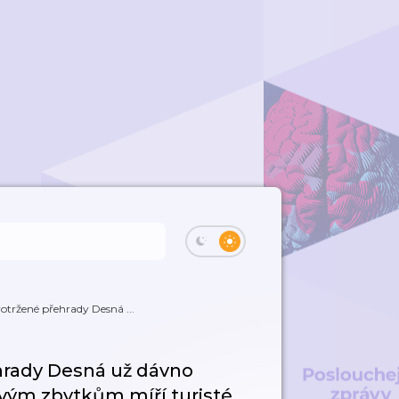
rotržené přehrady Desná ...
ehrady Desná už dávno
ivým zbytkům míří turisté