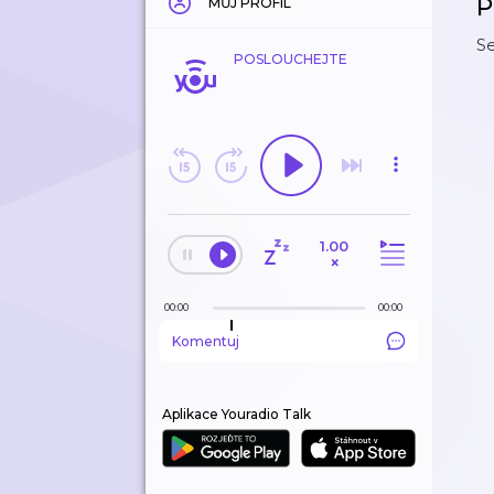
P
MŮJ PROFIL
Se
POSLOUCHEJTE
1.00
×
00:00
00:00
Komentuj
Aplikace Youradio Talk