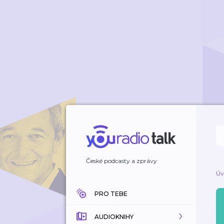
České podcasty a zprávy
Úv
PRO TEBE
AUDIOKNIHY