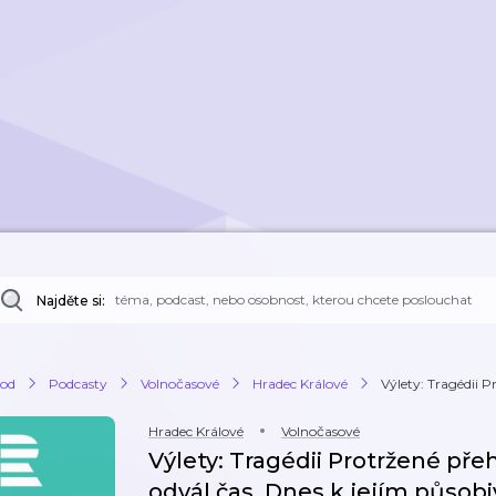
Najděte si:
od
Podcasty
Volnočasové
Hradec Králové
Výlety: Tragédii P
Hradec Králové
Volnočasové
Výlety: Tragédii Protržené př
odvál čas. Dnes k jejím působ