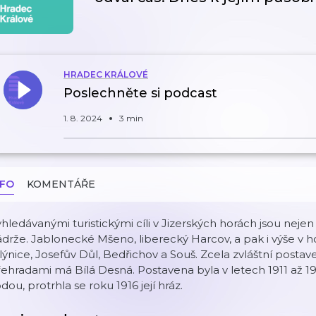
HRADEC KRÁLOVÉ
Poslechněte si podcast
1. 8. 2024
3 min
NFO
KOMENTÁŘE
hledávanými turistickými cíli v Jizerských horách jsou nejen
drže. Jablonecké Mšeno, liberecký Harcov, a pak i výše v 
ýnice, Josefův Důl, Bedřichov a Souš. Zcela zvláštní postav
ehradami má Bílá Desná. Postavena byla v letech 1911 až 1915
dou, protrhla se roku 1916 její hráz.