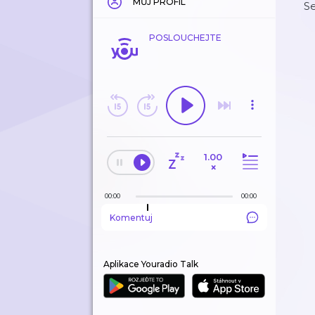
MŮJ PROFIL
Se
POSLOUCHEJTE
1.00
×
00:00
00:00
Komentuj
Aplikace Youradio Talk