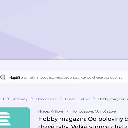
Najděte si:
od
Podcasty
Volnočasové
Hradec Králové
Hobby magazín: O
Hradec Králové
Volnočasové
,
Volnočasové
Hobby magazín: Od poloviny če
dravé ryby. Velké sumce chytaj