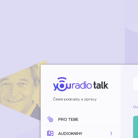
České podcasty a zprávy
Úv
PRO TEBE
AUDIOKNIHY