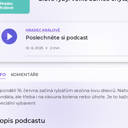
HRADEC KRÁLOVÉ
Poslechněte si podcast
10. 6. 2025
2 min
NFO
KOMENTÁŘE
pondělí 16. června začíná rybářům sezóna lovu dravců. Nah
ndáta, ale třeba i na okouna bolena nebo úhoře. Je to každop
eciální vybavení.
opis podcastu