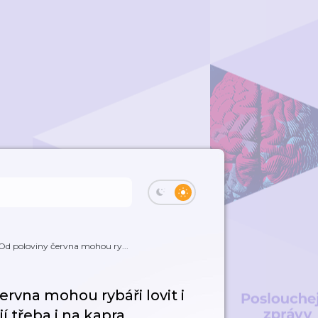
d poloviny června mohou ry...
rvna mohou rybáři lovit i
í třeba i na kapra