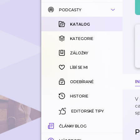
PODCASTY
KATALOG
KOUPENÉ
KATALOG
KATEGORIE
KATEGORIE
ZÁLOŽKY
ZÁLOŽKY
HISTORIE
LÍBÍ SE MI
I
ODEBÍRANÉ
HISTORIE
V 
ca
EDITORSKÉ TIPY
sp
ČLÁNKY BLOG
P