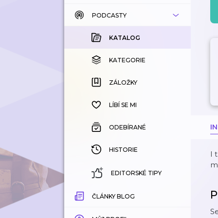
PODCASTY
KATALOG
KOUPENÉ
KATALOG
KATEGORIE
KATEGORIE
ZÁLOŽKY
ZÁLOŽKY
HISTORIE
LÍBÍ SE MI
I
ODEBÍRANÉ
HISTORIE
I 
mn
EDITORSKÉ TIPY
P
ČLÁNKY BLOG
Se