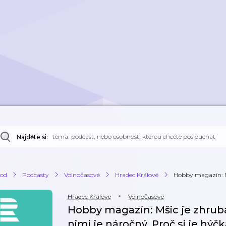
Najděte si:
od
Podcasty
Volnočasové
Hradec Králové
Hobby magazín: Mši
Hradec Králové
Volnočasové
Hobby magazín: Mšic je zhruba 
nimi je náročný. Proč si je hýč