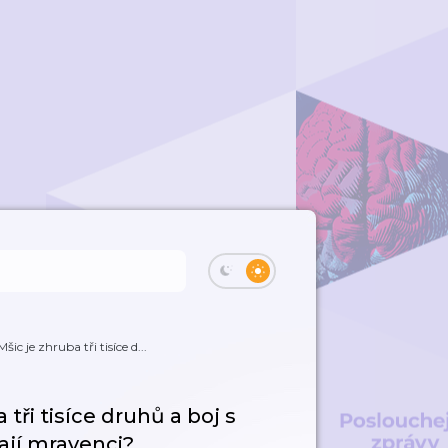
c je zhruba tři tisíce d...
tři tisíce druhů a boj s
kají mravenci?