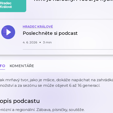
HRADEC KRÁLOVÉ
Poslechněte si podcast
4. 6. 2026
3 min
NFO
KOMENTÁŘE
tak mrňavý tvor, jako je mšice, dokáže napáchat na zahrádkác
ožství a za sezónu se může objevit 6 až 16 generací.
opis podcastu
riózní a regionální. Zábava, písničky, soutěže.