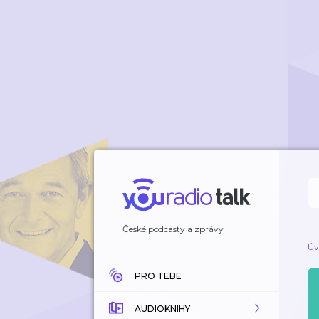
České podcasty a zprávy
Úv
PRO TEBE
AUDIOKNIHY