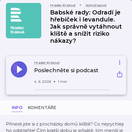
Hradec Králové
Volnočasové
Babské rady: Odradí je
hřebíček i levandule.
Jak správně vytáhnout
klíště a snížit riziko
nákazy?
Hradec Králové
Poslechněte si podcast
4. 6. 2026
1 min
INFO
KOMENTÁŘE
Přinesli jste si z procházky domů klíště? Co nejrychleji
ho odstraňte! Čím kratší dobu je přisáté, tím menší je