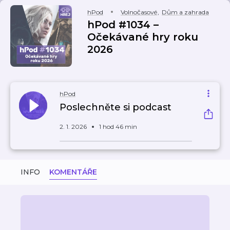
hPod
Volnočasové
,
Dům a zahrada
hPod #1034 –
⁠⁠⁠⁠⁠⁠Očekávané hry roku
2026
hPod
Poslechněte si podcast
2. 1. 2026
1 hod 46 min
INFO
KOMENTÁŘE