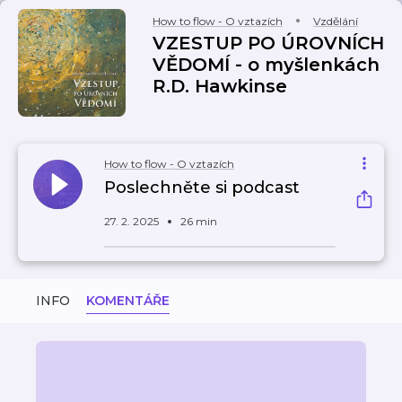
How to flow - O vztazích
Vzdělání
VZESTUP PO ÚROVNÍCH
VĚDOMÍ - o myšlenkách
R.D. Hawkinse
How to flow - O vztazích
Poslechněte si podcast
27. 2. 2025
26 min
INFO
KOMENTÁŘE