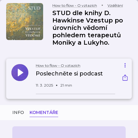
How to flow - O vztazích
Vzdělání
STUD dle knihy D.
Hawkinse Vzestup po
úrovních vědomí
pohledem terapeutů
Moniky a Lukyho.
How to flow - O vztazích
Poslechněte si podcast
11. 3. 2025
21 min
INFO
KOMENTÁŘE