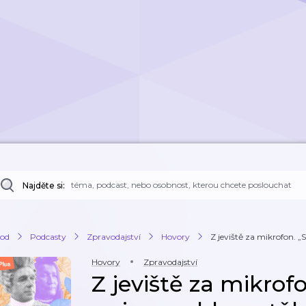
Najděte si:
od
Podcasty
Zpravodajství
Hovory
Z jeviště za mikrofon. „So
Hovory
Zpravodajství
Z jeviště za mikrof