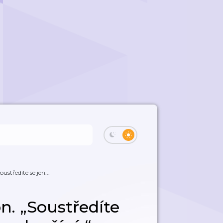
ustředíte se jen...
on. „Soustředíte