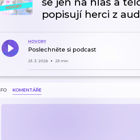
se jen na hlas a těl
popisují herci z aud
HOVORY
Poslechněte si podcast
23. 3. 2026
23 min
NFO
KOMENTÁŘE