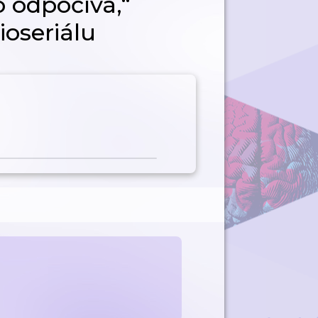
o odpočívá,“
ioseriálu