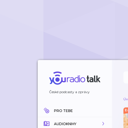
České podcasty a zprávy
Úv
PRO TEBE
AUDIOKNIHY