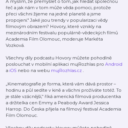
A myslím, že přemýšlet o tom, jak hledat společnou
řeč a jak nám v tom může věda pomoci, protože
přeci všichni žijeme na jedné planetě a jsme
propojeni." Jaké jsou trendy v popularizaci vědy
filmovým obrazem? Hovory, které vznikly na
mezinárodním festivalu populárně-vědeckých filmů
Academia Film Olomouc, moderuje Markéta
Vozková.
Všechny díly podcastu Hovory můžete pohodlně
poslouchat v mobilní aplikaci mujRozhlas pro
Android
a
iOS
nebo na webu
mujRozhlas.cz
.
„Kinematografie je forma, která vám dává prostor –
hodinu a půl sedíte v kině a všichni prožíváte totéž. To
je stále vzácnější,“ říká americká filmová producentka
a držitelka cen Emmy a Peabody Award Jessica
Harrop. Do Česka přijela na filmový festival Academia
Film Olomouc.
Všechny díly podcastu Hovory můžete pohodlně