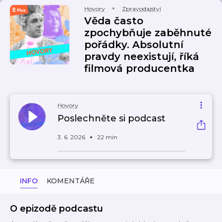
Hovory
Zpravodajství
Věda často
zpochybňuje zaběhnuté
pořádky. Absolutní
pravdy neexistují, říká
filmová producentka
Hovory
Poslechněte si podcast
3. 6. 2026
22 min
INFO
KOMENTÁŘE
O epizodě podcastu