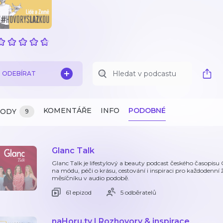
ODEBÍRAT
KOMENTÁŘE
INFO
PODOBNÉ
ZODY
9
Glanc Talk
Glanc Talk je lifestylový a beauty podcast českého časopis
na módu, péči o krásu, cestování i inspiraci pro každodenní 
měsíčníku v audio podobě.
61 epizod
5 odběratelů
naHoru.tv | Rozhovory & inspirace