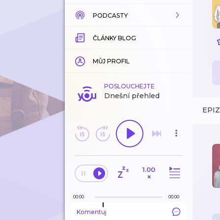
PODCASTY
KATALOG
ČLÁNKY BLOG
KOUPENÉ
KATALOG
KATEGORIE
KATEGORIE
MŮJ PROFIL
ZÁLOŽKY
ZÁLOŽKY
POSLOUCHEJTE
Dnešní přehled
HISTORIE
LÍBÍ SE MI
EPI
ODEBÍRANÉ
HISTORIE
1.00
EDITORSKÉ TIPY
×
00:00
00:00
Komentuj