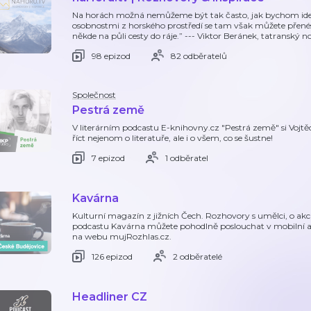
Na horách možná nemůžeme být tak často, jak bychom ide
osobnostmi z horského prostředí se tam však můžete přenést,
někde na půli cesty do ráje.” --- Viktor Beránek, tatranský n
98 epizod
82 odběratelů
Společnost
Pestrá země
V literárním podcastu E-knihovny.cz "Pestrá země" si Vojtěc
říct nejenom o literatuře, ale i o všem, co se šustne!
7 epizod
1 odběratel
Kavárna
Kulturní magazín z jižních Čech. Rozhovory s umělci, o akc
podcastu Kavárna můžete pohodlně poslouchat v mobilní a
na webu mujRozhlas.cz.
126 epizod
2 odběratelé
Headliner CZ