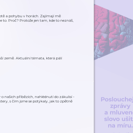
ivotě a pohybu v horách. Zajímají mě
e to. Proč? Protože jen tam, kde to neznáš,
aší země. Aktuální témata, která pálí
o našich příbězích, nahlédnutí do zákulisí -
ktery, s čím jsme se potýkaly, jak to zpětně