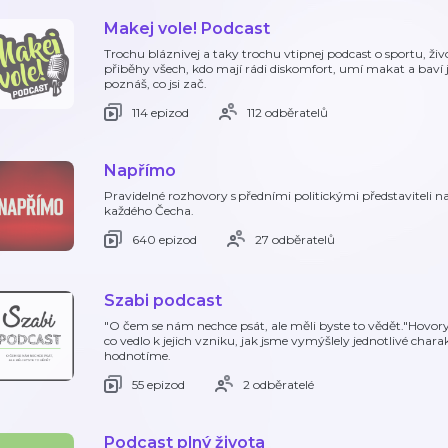
Makej vole! Podcast
Trochu bláznivej a taky trochu vtipnej podcast o sportu, ž
přiběhy všech, kdo mají rádi diskomfort, umí makat a baví j
poznáš, co jsi zač.
114 epizod
112 odběratelů
Napřímo
Pravidelné rozhovory s předními politickými představiteli n
každého Čecha.
640 epizod
27 odběratelů
Szabi podcast
"O čem se nám nechce psát, ale měli byste to vědět."Hovory 
co vedlo k jejich vzniku, jak jsme vymýšlely jednotlivé chara
hodnotíme.
55 epizod
2 odběratelé
Podcast plný života