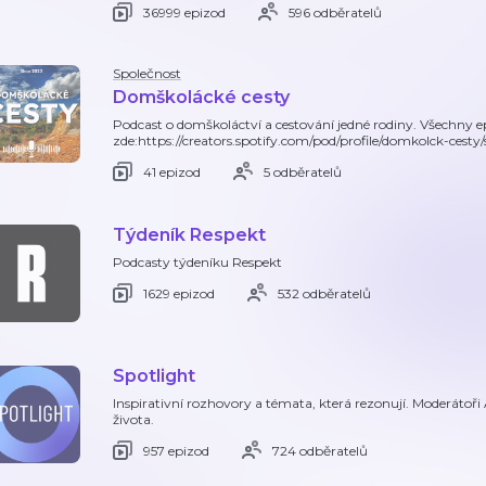
36999 epizod
596 odběratelů
Společnost
Domškolácké cesty
Podcast o domškoláctví a cestování jedné rodiny. Všechny 
zde:https://creators.spotify.com/pod/profile/domkolck-cesty
41 epizod
5 odběratelů
Týdeník Respekt
Podcasty týdeníku Respekt
1629 epizod
532 odběratelů
Spotlight
Inspirativní rozhovory a témata, která rezonují. Moderátoři
života.
957 epizod
724 odběratelů