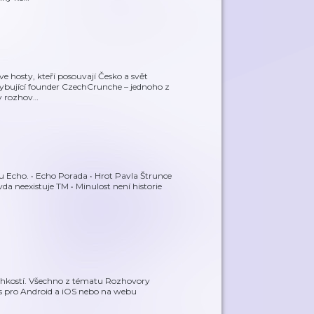
 zve hosty, kteří posouvají Česko a svět
chybující founder CzechCrunche – jednoho z
v rozhov
…
u Echo. • Echo Porada • Hrot Pavla Štrunce
da neexistuje TM • Minulost není historie
ehkostí. Všechno z tématu Rozhovory
s pro Android a iOS nebo na webu