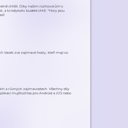
álně chtěli. Díky našim rozhovorům s
 a to kdykoliv budete chtít. “Hory jsou
osič
h Vacek zve zajímavé hosty, kteří mají co
ích a různých zajímavostech. Všechny díly
plikaci mujRozhlas pro Android a iOS nebo