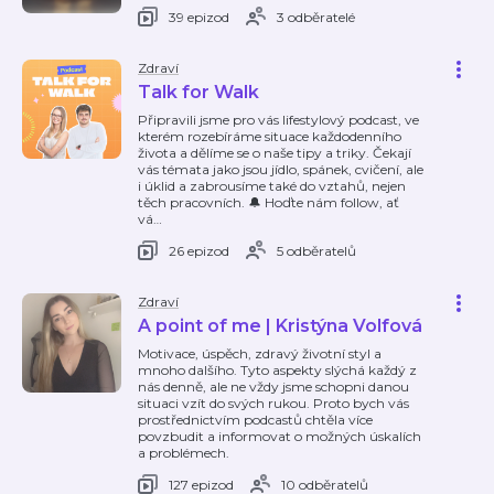
39 epizod
3 odběratelé
Zdraví
Talk for Walk
Připravili jsme pro vás lifestylový podcast, ve
kterém rozebíráme situace každodenního
života a dělíme se o naše tipy a triky. Čekají
vás témata jako jsou jídlo, spánek, cvičení, ale
i úklid a zabrousíme také do vztahů, nejen
těch pracovních. 🔔 Hoďte nám follow, ať
vá
…
26 epizod
5 odběratelů
Zdraví
A point of me | Kristýna Volfová
Motivace, úspěch, zdravý životní styl a
mnoho dalšího. Tyto aspekty slýchá každý z
nás denně, ale ne vždy jsme schopni danou
situaci vzít do svých rukou. Proto bych vás
prostřednictvím podcastů chtěla více
povzbudit a informovat o možných úskalích
a problémech.
127 epizod
10 odběratelů