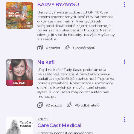
BARVY BYZNYSU
Barvy Byznysu je podcast od GRINEX, ve
kterém chceme smysluplně otevírat témata,
o která je mezi našimi klienty, přáteli i
veřejností dlouhodobě zájem. Nechceme jít
po senzaci ani skandálních titulcích. Naším
cílem je jít více do hloubky, rozvíjet myšlenky
a zasadit je
…
6 epizod
0 odběratelů
Na kafi
„Pojď na kafe.“ Tady často probíráme ta
nejzásadnější témata. A tady také obvykle
padají ta nejdůležitější rozhodnutí. Pojďte na
pokec s přesahem. Poslechněte si rozhovory
s lidmi, o kterých se mluví a které chcete
slyšet. S lidmi, kteří mají co říct a kteří nás
mohou p
…
92 epizod
48 odběratelů
Zdraví
CareCast Medical
Odborný podcast od společnosti