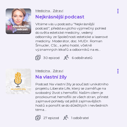
Medicína
,
Zdraví
Nejkrásnější podcast
Vítáme vás u podcastu "Nejkrásnější
podcast", představujícího výjimečný pohled
do světa estetické medicíny, vedený
odborníky ze Společnosti estetické a laserové
medicíny. Moderátor, doc. MUDr. Roman
Šmucler, CSc., a jeho hosté, včetně
významných lékařů a odborníků na es
…
30 epizod
6 odběratelů
Medicína
,
Zdraví
Na vlastní žíly
Podcast Na vlastní žíly je součástí unikátního
projektu Liberate Life, který se zaměřuje na
svobodný život s hemofilií. Naším cílem je
prozkoumat hemofilii ze všech stran, přinést
zajímavé pohledy od ještě zajímavějších
hostů a ponořit se do důležitých i nevšedních
téma
…
27 epizod
1 odběratel