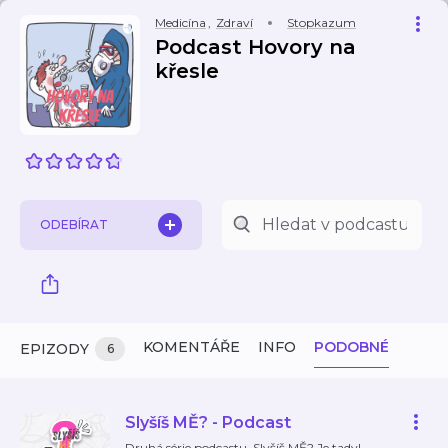
Medicína
,
Zdraví
Stopkazum
Podcast Hovory na
křesle
ODEBÍRAT
KOMENTÁŘE
INFO
PODOBNÉ
EPIZODY
6
Slyšíš MĚ? - Podcast
Druhá série podcastu Slyšíš MĚ? Je tady!