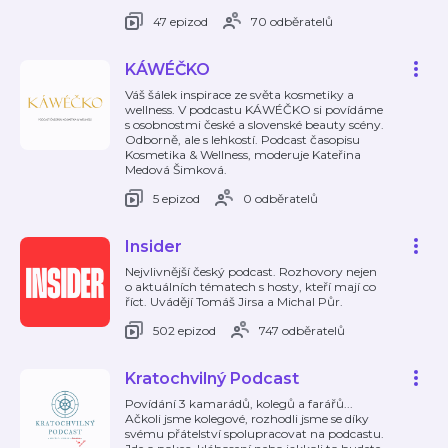
47 epizod
70 odběratelů
KÁWÉČKO
Váš šálek inspirace ze světa kosmetiky a
wellness. V podcastu KÁWÉČKO si povídáme
s osobnostmi české a slovenské beauty scény.
Odborně, ale s lehkostí. Podcast časopisu
⁠Kosmetika & Wellness⁠, moderuje Kateřina
Medová Šimková.
5 epizod
0 odběratelů
Insider
Nejvlivnější český podcast. Rozhovory nejen
o aktuálních tématech s hosty, kteří mají co
říct. Uvádějí Tomáš Jirsa a Michal Půr.
502 epizod
747 odběratelů
Kratochvilný Podcast
Povídání 3 kamarádů, kolegů a farářů...
Ačkoli jsme kolegové, rozhodli jsme se díky
svému přátelství spolupracovat na podcastu.