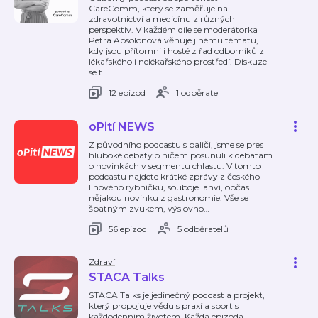
CareComm, který se zaměřuje na
zdravotnictví a medicínu z různých
perspektiv. V každém díle se moderátorka
Petra Absolonová věnuje jinému tématu,
kdy jsou přítomni i hosté z řad odborníků z
lékařského i nelékařského prostředí. Diskuze
se t
…
12 epizod
1 odběratel
oPití NEWS
Z původního podcastu s paliči, jsme se pres
hluboké debaty o ničem posunuli k debatám
o novinkách v segmentu chlastu. V tomto
podcastu najdete krátké zprávy z českého
lihového rybníčku, souboje lahví, občas
nějakou novinku z gastronomie. Vše se
špatným zvukem, výslovno
…
56 epizod
5 odběratelů
Zdraví
STACA Talks
STACA Talks je jedinečný podcast a projekt,
který propojuje vědu s praxí a sport s
každodenním životem. Každá epizoda