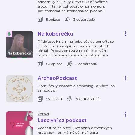
odborníky z kliniky GYMUNO přinášíme
srozumitelné rozhovory o hormonech,
perimenopauze, menopauze, plodno
…
5 epizod
3 odběratelé
Na koberečku
Přidejte se k nám na kobereček a ponořte se
do těch nejžhavějších environmentálních
témat. Podcastem vás společně se svými
hosty a hostkami provází Eva Pernicová.
63 epizod
5 odběratelů
ArcheoPodcast
První český podcast o archeologii a všem, co
s ní souvisí.
55 epizod
30 odběratelů
Zdraví
Lascivní.cz podcast
Podcast nejen o sexu, vztazích a erotických
hračkách - primárně očima 1 páru