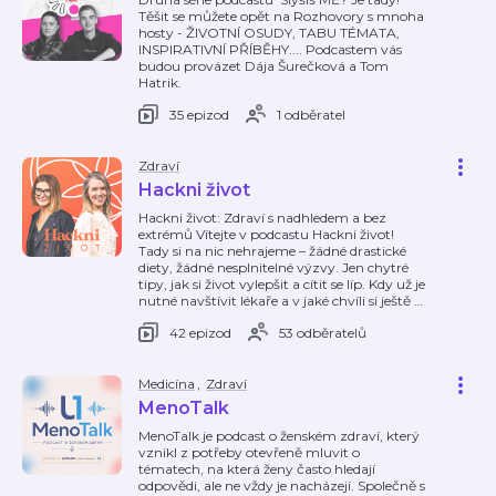
Těšit se můžete opět na Rozhovory s mnoha
hosty - ŽIVOTNÍ OSUDY, TABU TÉMATA,
INSPIRATIVNÍ PŘÍBĚHY.... Podcastem vás
budou provázet Dája Šurečková a Tom
Hatrik.
35 epizod
1 odběratel
Zdraví
Hackni život
Hackni život: Zdraví s nadhledem a bez
extrémů Vítejte v podcastu Hackni život!
Tady si na nic nehrajeme – žádné drastické
diety, žádné nesplnitelné výzvy. Jen chytré
tipy, jak si život vylepšit a cítit se líp. Kdy už je
nutné navštívit lékaře a v jaké chvíli si ještě
…
42 epizod
53 odběratelů
Medicína
,
Zdraví
MenoTalk
MenoTalk je podcast o ženském zdraví, který
vznikl z potřeby otevřeně mluvit o
tématech, na která ženy často hledají
odpovědi, ale ne vždy je nacházejí. Společně s