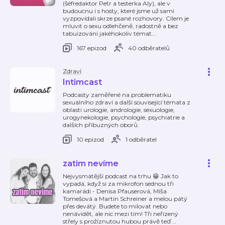
(šéfredaktor Petr a testerka Aly), ale v
budoucnu i s hosty, které jsme už sami
vyzpovídali skrze psané rozhovory. Cílem je
mluvit o sexu odlehčeně, radostně a bez
tabuizování jakéhokoliv témat
…
167 epizod
40 odběratelů
Zdraví
Intimcast
Podcasty zaměřené na problematiku
sexuálního zdraví a další související témata z
oblasti urologie, andrologie, sexuologie,
urogynekologie, psychologie, psychiatrie a
dalších příbuzných oborů.
10 epizod
1 odběratel
zatim nevíme
Nejvysmátější podcast na trhu 😁 Jak to
vypadá, když si za mikrofon sednou tři
kamarádi - Denisa Pfauserová, Míša
Tomešová a Martin Schreiner a melou pátý
přes devátý. Budete to milovat nebo
nenávidět, ale nic mezi tím! Tři neřízený
střely s prožíznutou hubou právě teď
…