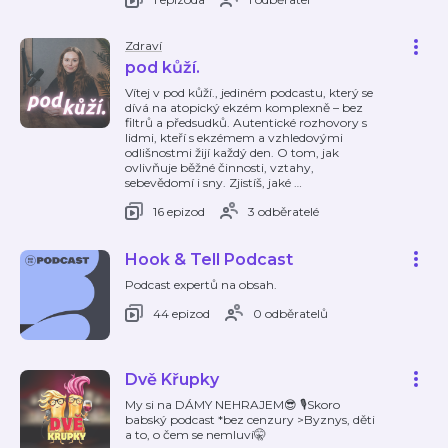
Zdraví
pod kůží.
Vítej v pod kůží., jediném podcastu, který se
dívá na atopický ekzém komplexně – bez
filtrů a předsudků. Autentické rozhovory s
lidmi, kteří s ekzémem a vzhledovými
odlišnostmi žijí každý den. O tom, jak
ovlivňuje běžné činnosti, vztahy,
sebevědomí i sny. Zjistíš, jaké
…
16 epizod
3 odběratelé
Hook & Tell Podcast
Podcast expertů na obsah.
44 epizod
0 odběratelů
Dvě Křupky
My si na DÁMY NEHRAJEM😎 🎙️Skoro
babský podcast *bez cenzury >Byznys, děti
a to, o čem se nemluví🤫