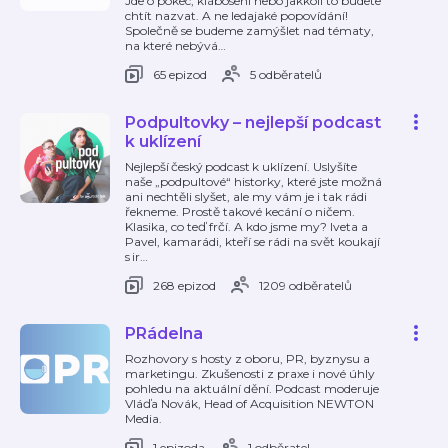
Jde o pokec, klábosení nebo jakkoli to budete
chtít nazvat. A ne ledajaké popovídání!
Společně se budeme zamýšlet nad tématy,
na které nebývá
…
65 epizod
5 odběratelů
Podpultovky – nejlepší podcast
k uklízení
Nejlepší český podcast k uklízení. Uslyšíte
naše „podpultové“ historky, které jste možná
ani nechtěli slyšet, ale my vám je i tak rádi
řekneme. Prostě takové kecání o ničem.
Klasika, co teď frčí. A kdo jsme my? Iveta a
Pavel, kamarádi, kteří se rádi na svět koukají
s ir
…
268 epizod
1209 odběratelů
PRádelna
Rozhovory s hosty z oboru, PR, byznysu a
marketingu. Zkušenosti z praxe i nové úhly
pohledu na aktuální dění. Podcast moderuje
Vláďa Novák, Head of Acquisition NEWTON
Media.
1 epizoda
1 odběratel