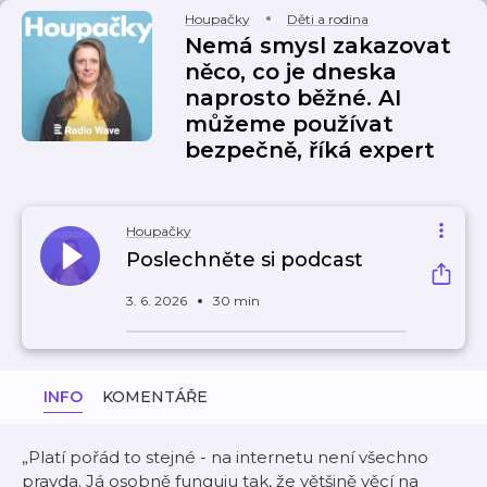
Houpačky
Děti a rodina
Nemá smysl zakazovat
něco, co je dneska
naprosto běžné. AI
můžeme používat
bezpečně, říká expert
Houpačky
Poslechněte si podcast
3. 6. 2026
30 min
INFO
KOMENTÁŘE
„Platí pořád to stejné - na internetu není všechno
pravda. Já osobně funguju tak, že většině věcí na