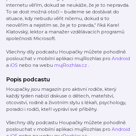
internetu věřím, dokud se neukáže, že je to nepravda.
To se dost možná otočí – budeme se dostávat do
situace, kdy nebudu věřit ničemu, dokud si to
neověřím a nejistím se, že je to pravda,“ říká Karel
Klatovský, lektor a manažer vzdělávacích programů
společnosti Microsoft.
Všechny díly podcastu Houpačky můžete pohodlně
poslouchat v mobilní aplikaci mujRozhlas pro
Android
a
iOS
nebo na webu
mujRozhlas.cz
.
Popis podcastu
Houpačky jsou magazín pro aktivní rodiče, který
každý týden nabízí diskuse o dětech, mateřství,
otcovství, rodině a životním stylu s lékaři, psychology,
poradci i rodiči, kteří vypráví své příběhy.
Všechny díly podcastu Houpačky můžete pohodlně
poslouchat v mobilní aplikaci mujRozhlas pro
Android
a
iOS
nebo na webu
mujRozhlas.cz
.