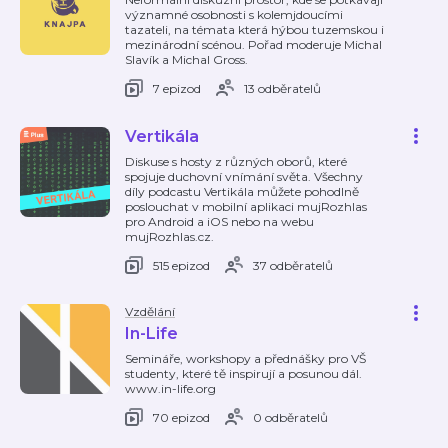
významné osobnosti s kolemjdoucími
tazateli, na témata která hýbou tuzemskou i
mezinárodní scénou. Pořad moderuje Michal
Slavík a Michal Gross.
7 epizod
13 odběratelů
Vertikála
Diskuse s hosty z různých oborů, které
spojuje duchovní vnímání světa. Všechny
díly podcastu Vertikála můžete pohodlně
poslouchat v mobilní aplikaci mujRozhlas
pro Android a iOS nebo na webu
mujRozhlas.cz.
515 epizod
37 odběratelů
Vzdělání
In-Life
Semináře, workshopy a přednášky pro VŠ
studenty, které tě inspirují a posunou dál.
www.in-life.org
70 epizod
0 odběratelů