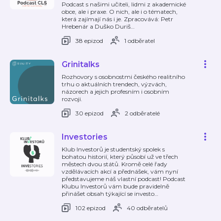
Podcast s našimi učiteli, lidmi z akademické
obce, ale i praxe. O nich, ale i o tématech,
která zajímají nás i je. Zpracovává: Petr
Hrebenár a Duško Duriš
…
38 epizod
1 odběratel
Grinitalks
Rozhovory s osobnostmi českého realitního
trhu o aktuálních trendech, výzvách,
názorech a jejich profesním i osobním
rozvoji.
30 epizod
2 odběratelé
Investories
Klub Investorů je studentský spolek s
bohatou historií, který působí už ve třech
městech dvou států. Kromě celé řady
vzdělávacích akcí a přednášek, vám nyní
představujeme náš vlastní podcast! Podcast
Klubu Investorů vám bude pravidelně
přinášet obsah týkající se investo
…
102 epizod
40 odběratelů