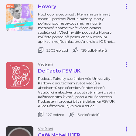
Hovory
Rozhovor s osobností, která má zajímavý
osobní i profesní život a názory. Hosty
pořadu jsou respektované, ne nutně
mediálně známé tváře všech oblastí
společnosti. Všechny díly podcastu Hovory
můžete pohodlně poslouchat v mobilní
aplikaci mujRozhlas pro Android a iOS neb
…
2303 epizod
128 odběratelů
Vzdělání
De Facto FSV UK
Podcast Fakulty sociálních věd Univerzity
Karlovy o skutečném světě vědců a
absolventů společenskovědních oborů.
Vyučující a absolventi poutavě mluví o svém
každodenním životě, práci a zkušenostech.
Podcastem provází bývalá děkanka FSV UK
Alice Němcová Tejkalová a stude
…
127 epizod
6 odběratelů
Vzdělání
Café Nobel UJEP