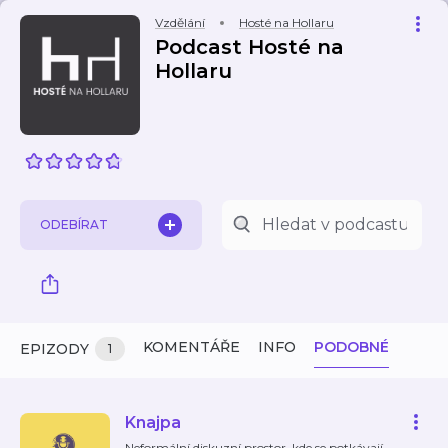
Vzdělání
Hosté na Hollaru
Podcast Hosté na
Hollaru
ODEBÍRAT
KOMENTÁŘE
INFO
PODOBNÉ
EPIZODY
1
Knajpa
Neformální diskuzní prostor, kde se potkávají