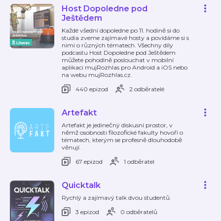
Host Dopoledne pod
Ještědem
Každé všední dopoledne po 11. hodině si do
studia zveme zajímavé hosty a povídáme si s
nimi o různých tématech. Všechny díly
podcastu Host Dopoledne pod Ještědem
můžete pohodlně poslouchat v mobilní
aplikaci mujRozhlas pro Android a iOS nebo
na webu mujRozhlas.cz.
440 epizod
2 odběratelé
Artefakt
Artefakt je jedinečný diskusní prostor, v
němž osobnosti filozofické fakulty hovoří o
tématech, kterým se profesně dlouhodobě
věnují.
67 epizod
1 odběratel
Quicktalk
Rychlý a zajímavý talk dvou studentů.
3 epizod
0 odběratelů