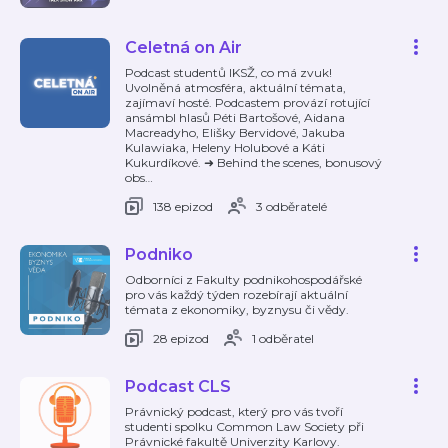
Celetná on Air
Podcast studentů IKSŽ, co má zvuk!
Uvolněná atmosféra, aktuální témata,
zajímaví hosté. Podcastem provází rotující
ansámbl hlasů Péti Bartošové, Aidana
Macreadyho, Elišky Bervidové, Jakuba
Kulawiaka, Heleny Holubové a Káti
Kukurdíkové. ➜ Behind the scenes, bonusový
obs
…
138 epizod
3 odběratelé
Podniko
Odborníci z Fakulty podnikohospodářské
pro vás každý týden rozebírají aktuální
témata z ekonomiky, byznysu či vědy.
28 epizod
1 odběratel
Podcast CLS
Právnický podcast, který pro vás tvoří
studenti spolku Common Law Society při
Právnické fakultě Univerzity Karlovy.