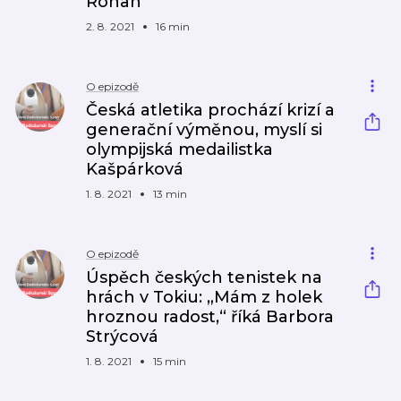
Rohan
2. 8. 2021
16 min
O epizodě
Česká atletika prochází krizí a
generační výměnou, myslí si
olympijská medailistka
Kašpárková
1. 8. 2021
13 min
O epizodě
Úspěch českých tenistek na
hrách v Tokiu: „Mám z holek
hroznou radost,“ říká Barbora
Strýcová
1. 8. 2021
15 min