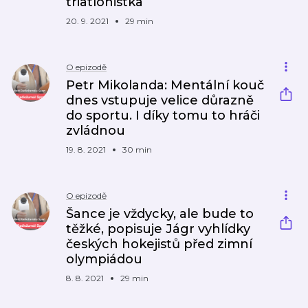
triatlonistka
20. 9. 2021
29 min
O epizodě
Petr Mikolanda: Mentální kouč
dnes vstupuje velice důrazně
do sportu. I díky tomu to hráči
zvládnou
19. 8. 2021
30 min
O epizodě
Šance je vždycky, ale bude to
těžké, popisuje Jágr vyhlídky
českých hokejistů před zimní
olympiádou
8. 8. 2021
29 min