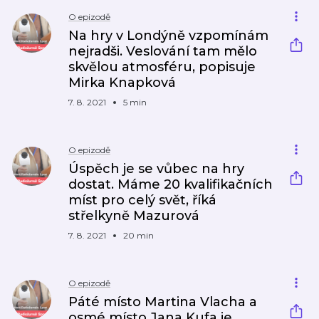
O epizodě
Na hry v Londýně vzpomínám
nejradši. Veslování tam mělo
skvělou atmosféru, popisuje
Mirka Knapková
7. 8. 2021
5 min
O epizodě
Úspěch je se vůbec na hry
dostat. Máme 20 kvalifikačních
míst pro celý svět, říká
střelkyně Mazurová
7. 8. 2021
20 min
O epizodě
Páté místo Martina Vlacha a
osmé místo Jana Kufa je