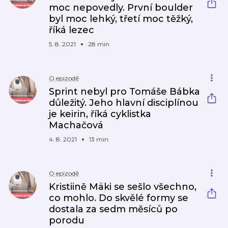
moc nepovedly. První boulder
byl moc lehký, třetí moc těžký,
říká lezec
5. 8. 2021
28 min
O epizodě
Sprint nebyl pro Tomáše Bábka
důležitý. Jeho hlavní disciplínou
je keirin, říká cyklistka
Machačová
4. 8. 2021
13 min
O epizodě
Kristiině Mäki se sešlo všechno,
co mohlo. Do skvělé formy se
dostala za sedm měsíců po
porodu