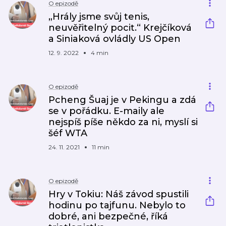
O epizodě
„Hrály jsme svůj tenis,
neuvěřitelný pocit.“ Krejčíková
a Siniaková ovládly US Open
12. 9. 2022
4 min
O epizodě
Pcheng Šuaj je v Pekingu a zdá
se v pořádku. E-maily ale
nejspíš píše někdo za ni, myslí si
šéf WTA
24. 11. 2021
11 min
O epizodě
Hry v Tokiu: Náš závod spustili
hodinu po tajfunu. Nebylo to
dobré, ani bezpečné, říká