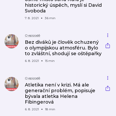
historický úspěch, myslí si David
Svoboda
7. 8. 2021
36 min
O epizodě
Bez diváků je člověk ochuzený
o olympijskou atmosféru. Bylo
to zvláštní, shodují se oštěpařky
6. 8. 2021
15 min
O epizodě
Atletika není v krizi. Má ale
generační problém, popisuje
bývala atletka Helena
Fibingerová
6. 8. 2021
18 min