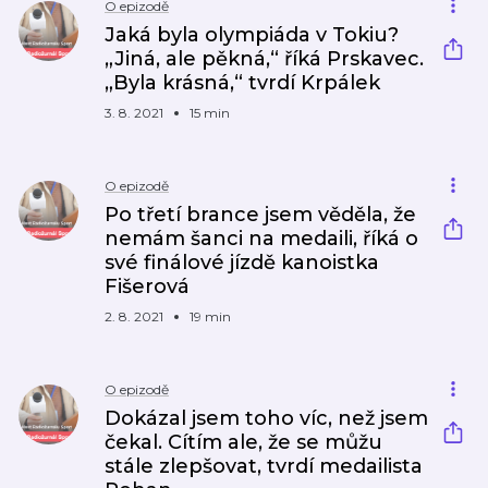
O epizodě
Jaká byla olympiáda v Tokiu?
„Jiná, ale pěkná,“ říká Prskavec.
„Byla krásná,“ tvrdí Krpálek
3. 8. 2021
15 min
O epizodě
Po třetí brance jsem věděla, že
nemám šanci na medaili, říká o
své finálové jízdě kanoistka
Fišerová
2. 8. 2021
19 min
O epizodě
Dokázal jsem toho víc, než jsem
čekal. Cítím ale, že se můžu
stále zlepšovat, tvrdí medailista