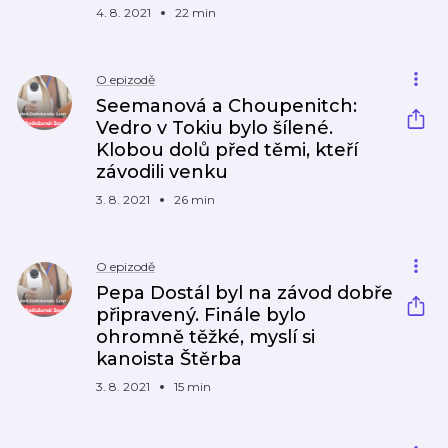
4. 8. 2021
22 min
O epizodě
Seemanová a Choupenitch:
Vedro v Tokiu bylo šílené.
Klobou dolů před těmi, kteří
závodili venku
3. 8. 2021
26 min
O epizodě
Pepa Dostál byl na závod dobře
připravený. Finále bylo
ohromně těžké, myslí si
kanoista Štěrba
3. 8. 2021
15 min