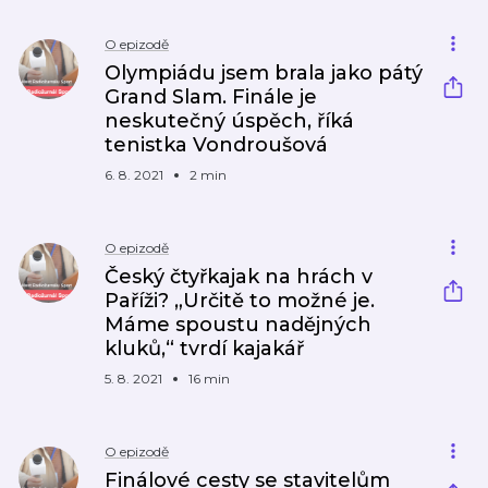
O epizodě
Olympiádu jsem brala jako pátý
Grand Slam. Finále je
neskutečný úspěch, říká
tenistka Vondroušová
6. 8. 2021
2 min
O epizodě
Český čtyřkajak na hrách v
Paříži? „Určitě to možné je.
Máme spoustu nadějných
kluků,“ tvrdí kajakář
5. 8. 2021
16 min
O epizodě
Finálové cesty se stavitelům