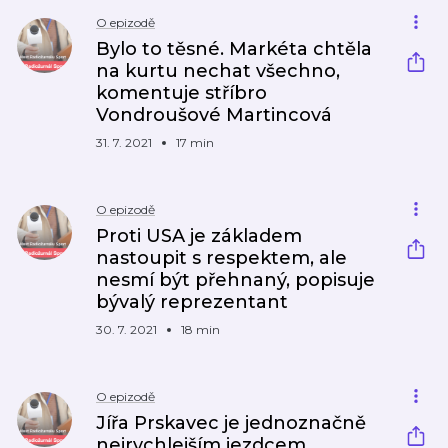
O epizodě
Bylo to těsné. Markéta chtěla
na kurtu nechat všechno,
komentuje stříbro
Vondroušové Martincová
31. 7. 2021
17 min
O epizodě
Proti USA je základem
nastoupit s respektem, ale
nesmí být přehnaný, popisuje
bývalý reprezentant
30. 7. 2021
18 min
O epizodě
Jířa Prskavec je jednoznačně
nejrychlejším jezdcem