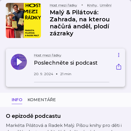
Host mezi řádky
Knihy
,
Umění
Malý & Pilátová:
Zahrada, na kterou
načůrá anděl, plodí
zázraky
Host mezi řádky
Poslechněte si podcast
20. 9. 2024
21 min
INFO
KOMENTÁŘE
O epizodě podcastu
Markéta Pilátová a Radek Malý. Píšou knihy pro děti i