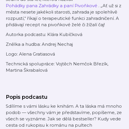
Pohádky pana Zahrádky a paní Pivoňkové
. „Ať už si z
města nesete jakékoli starosti, zahrada je spolehlivě
rozpustí,“ říkají o terapeutické funkci zahradničení. A
přidávají recept na pivoňkové želé či žížalí čaj!
Autorka podcastu: Klára Kubíčková
Znělka a hudba: Andrej Nechaj
Logo: Alena Gratiasová
Technická spolupráce: Vojtěch Nemčok Březík,
Martina Škrabalová
Popis podcastu
Sdílíme s vámi lásku ke knihám. A ta láska má mnoho
podob — všechny vám je představíme, popíšeme, ze
všech se vyznáme. Jak se dělá bestseller? Kudy vede
cesta od rukopisu k románu na pultech