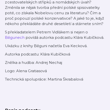
z cestovatelských střípků a nomádských úvah?
Změnila se nějak tvorba přední polské spisovatelky
poté, co získala Nobelovu cenu za literaturu? Čím a
proč popouzí polské konzervativce? A jaké to je, když
někoho překládáte druhé desetiletí a stárnete s ním?
S překladatelem Petrem Vidlákem si nejen o
Běgunech
povídá autorka podcastu Klára Kubíčková.
Ukázku z knihy Běguni načetla Eva Kecková.
Autorka podcastu: Klára Kubíčková
Znělka a hudba: Andrej Nechaj
Logo: Alena Gratiasová
Technická spolupráce: Martina Škrabalová