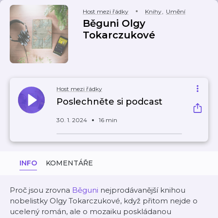
Host mezi řádky
Knihy
,
Umění
Běguni Olgy
Tokarczukové
Host mezi řádky
Poslechněte si podcast
30. 1. 2024
16 min
INFO
KOMENTÁŘE
Proč jsou zrovna
Běguni
nejprodávanější knihou
nobelistky Olgy Tokarczukové, když přitom nejde o
ucelený román, ale o mozaiku poskládanou