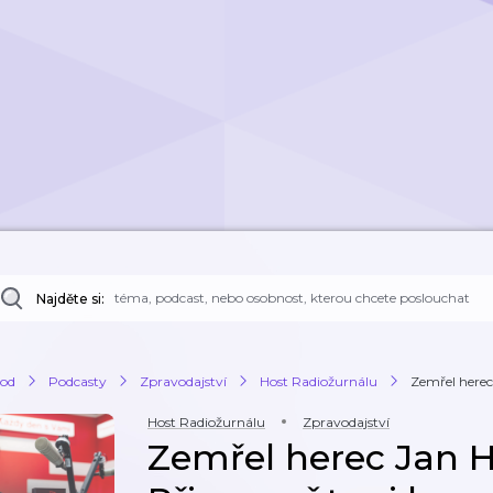
Najděte si:
od
Podcasty
Zpravodajství
Host Radiožurnálu
Zemřel herec
Host Radiožurnálu
Zpravodajství
Zemřel herec Jan H