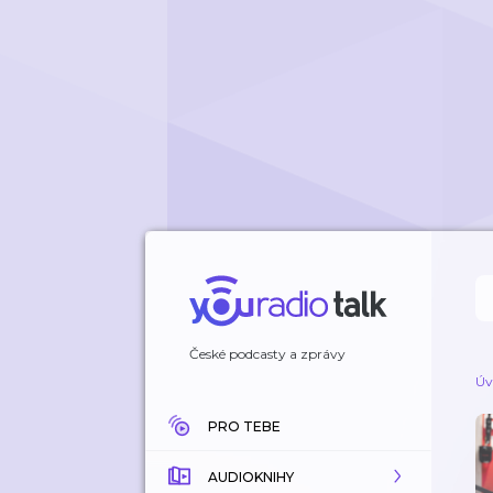
České podcasty a zprávy
Úv
PRO TEBE
AUDIOKNIHY