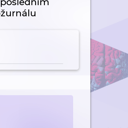
 posledním
ožurnálu