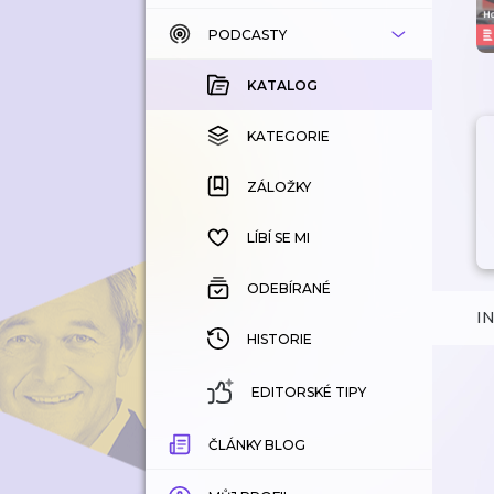
PODCASTY
KATALOG
KOUPENÉ
KATALOG
KATEGORIE
KATEGORIE
ZÁLOŽKY
ZÁLOŽKY
HISTORIE
LÍBÍ SE MI
ODEBÍRANÉ
I
HISTORIE
EDITORSKÉ TIPY
ČLÁNKY BLOG