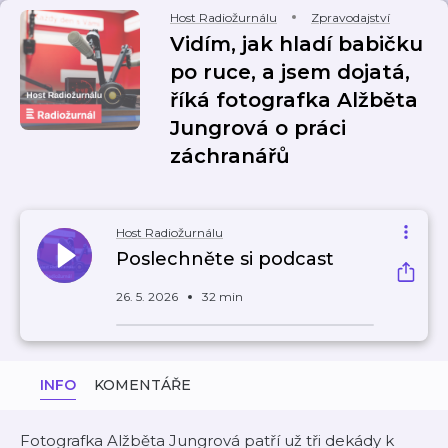
Host Radiožurnálu
Zpravodajství
Vidím, jak hladí babičku
po ruce, a jsem dojatá,
říká fotografka Alžběta
Jungrová o práci
záchranářů
Host Radiožurnálu
Poslechněte si podcast
26. 5. 2026
32 min
INFO
KOMENTÁŘE
Fotografka Alžběta Jungrová patří už tři dekády k