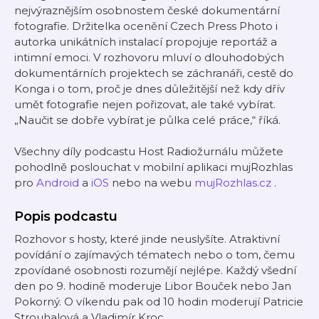
nejvýraznějším osobnostem české dokumentární
fotografie. Držitelka ocenění Czech Press Photo i
autorka unikátních instalací propojuje reportáž a
intimní emoci. V rozhovoru mluví o dlouhodobých
dokumentárních projektech se záchranáři, cestě do
Konga i o tom, proč je dnes důležitější než kdy dřív
umět fotografie nejen pořizovat, ale také vybírat.
„Naučit se dobře vybírat je půlka celé práce,“ říká.
Všechny díly podcastu Host Radiožurnálu můžete
pohodlně poslouchat v mobilní aplikaci mujRozhlas
pro
Android
a
iOS
nebo na webu
mujRozhlas.cz
.
Popis podcastu
Rozhovor s hosty, které jinde neuslyšíte. Atraktivní
povídání o zajímavých tématech nebo o tom, čemu
zpovídané osobnosti rozumějí nejlépe. Každý všední
den po 9. hodině moderuje Libor Bouček nebo Jan
Pokorný. O víkendu pak od 10 hodin moderují Patricie
Strouhalová a Vladimír Kroc.