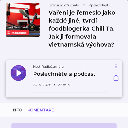
Host Radiožurnálu
Zpravodajství
Vaření je řemeslo jako
každé jiné, tvrdí
foodblogerka Chili Ta.
Jak ji formovala
vietnamská výchova?
Host Radiožurnálu
Poslechněte si podcast
24. 5. 2026
27 min
INFO
KOMENTÁŘE