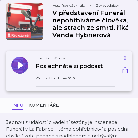
Host Radiožurnálu
Zpravodajství
V představení Funerál
nepohřbíváme člověka,
ale strach ze smrti, říká
Vanda Hybnerová
Host Radiožurnálu
Poslechněte si podcast
25. 5. 2026
34 min
INFO
KOMENTÁŘE
Jednou z událostí divadelní sezóny je inscenace
Funerál v La Fabrice – téma pohřebnictví a poslední
chvíle života podané s nadhledem a nebývalým