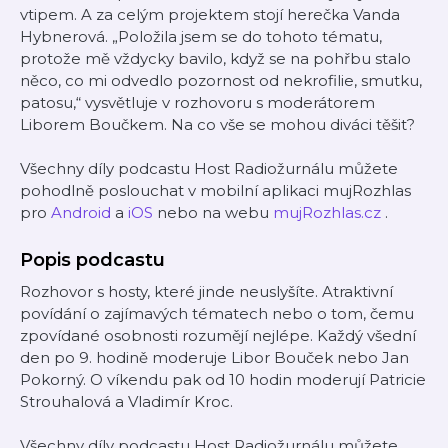
vtipem. A za celým projektem stojí herečka Vanda
Hybnerová. „Položila jsem se do tohoto tématu,
protože mě vždycky bavilo, když se na pohřbu stalo
něco, co mi odvedlo pozornost od nekrofilie, smutku,
patosu,“ vysvětluje v rozhovoru s moderátorem
Liborem Boučkem. Na co vše se mohou diváci těšit?
Všechny díly podcastu Host Radiožurnálu můžete
pohodlně poslouchat v mobilní aplikaci mujRozhlas
pro
Android
a
iOS
nebo na webu
mujRozhlas.cz
.
Popis podcastu
Rozhovor s hosty, které jinde neuslyšíte. Atraktivní
povídání o zajímavých tématech nebo o tom, čemu
zpovídané osobnosti rozumějí nejlépe. Každý všední
den po 9. hodině moderuje Libor Bouček nebo Jan
Pokorný. O víkendu pak od 10 hodin moderují Patricie
Strouhalová a Vladimír Kroc.
Všechny díly podcastu Host Radiožurnálu můžete