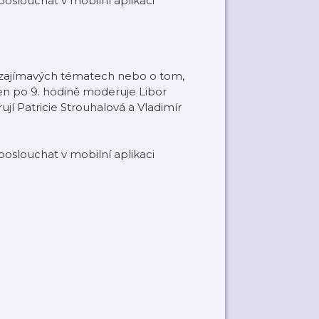
oslouchat v mobilní aplikaci
í o zajímavých tématech nebo o tom,
en po 9. hodině moderuje Libor
í Patricie Strouhalová a Vladimír
oslouchat v mobilní aplikaci