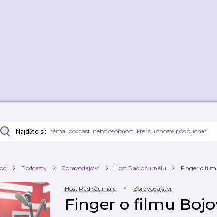
Najděte si:
od
Podcasty
Zpravodajství
Host Radiožurnálu
Finger o fil
Host Radiožurnálu
Zpravodajství
Finger o filmu Boj