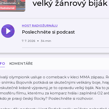
velký žánrový biják
HOST RADIOŽURNÁLU
Poslechněte si podcast
7. 7. 2026
34 min
NFO
KOMENTÁŘE
valý olympionik usiluje o comeback v kleci MMA zápasu. Rol
 snímku Bojovník potkává se skutečnými velikány boje, hraje
skutečně krásně výpravný, je to opravdu velký biják. Na to jse
tmosféru filmu, kterému za komparz hrála i zaplněná O2 a
kdo je pravý český Rocky? Poslechněte si rozhovor.