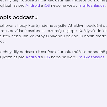
šechny díly podcastu Host Radiožurnálu můžete pohodlně p
ujRozhlas pro
Android
a
iOS
nebo na webu
mujRozhlas.cz
.
opis podcastu
zhovor s hosty, které jinde neuslyšíte. Atraktivní povídán
emu zpovídané osobnosti rozumějí nejlépe. Každý všední d
uček nebo Jan Pokorný. O víkendu pak od 10 hodin moderuj
oc.
šechny díly podcastu Host Radiožurnálu můžete pohodlně p
ujRozhlas pro
Android
a
iOS
nebo na webu
mujRozhlas.cz
.