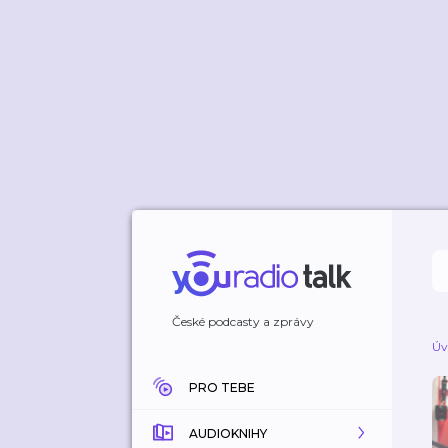
České podcasty a zprávy
Úv
PRO TEBE
AUDIOKNIHY