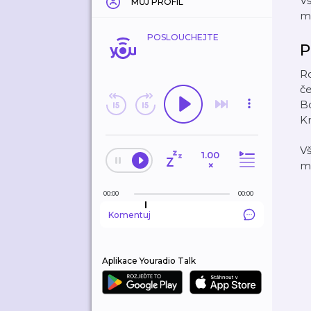
V
MŮJ PROFIL
m
POSLOUCHEJTE
P
Ro
č
Bo
Kr
V
1.00
×
m
00:00
00:00
Komentuj
Aplikace Youradio Talk