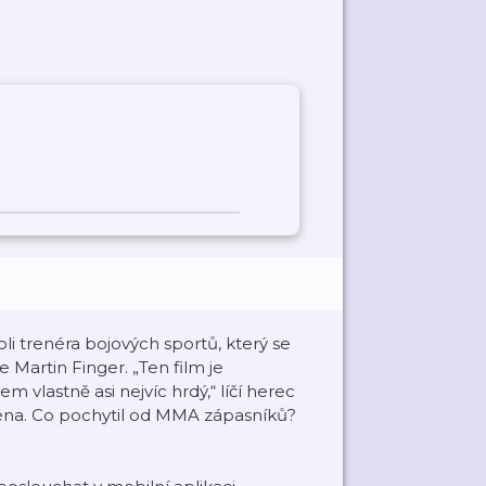
i trenéra bojových sportů, který se
 Martin Finger. „Ten film je
m vlastně asi nejvíc hrdý,“ líčí herec
réna. Co pochytil od MMA zápasníků?