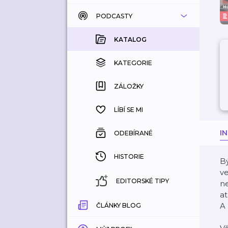
PODCASTY
KATALOG
KOUPENÉ
KATALOG
KATEGORIE
KATEGORIE
ZÁLOŽKY
ZÁLOŽKY
HISTORIE
LÍBÍ SE MI
I
ODEBÍRANÉ
HISTORIE
Bý
ve
EDITORSKÉ TIPY
ne
a
A 
ČLÁNKY BLOG