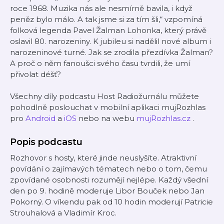
roce 1968. Muzika nás ale nesmírně bavila, i když
peněz bylo málo. A tak jsme si za tím šli,“ vzpomíná
folková legenda Pavel Žalman Lohonka, který právě
oslavil 80. narozeniny. K jubileu si nadělil nové album i
narozeninové turné. Jak se zrodila přezdívka Žalman?
A proč o něm fanoušci svého času tvrdili, že umí
přivolat déšť?
Všechny díly podcastu Host Radiožurnálu můžete
pohodlně poslouchat v mobilní aplikaci mujRozhlas
pro
Android
a
iOS
nebo na webu
mujRozhlas.cz
.
Popis podcastu
Rozhovor s hosty, které jinde neuslyšíte. Atraktivní
povídání o zajímavých tématech nebo o tom, čemu
zpovídané osobnosti rozumějí nejlépe. Každý všední
den po 9. hodině moderuje Libor Bouček nebo Jan
Pokorný. O víkendu pak od 10 hodin moderují Patricie
Strouhalová a Vladimír Kroc.