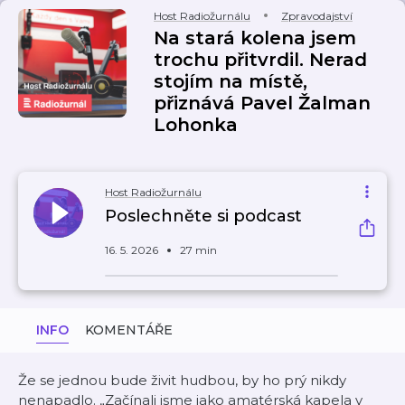
Host Radiožurnálu
Zpravodajství
Na stará kolena jsem
trochu přitvrdil. Nerad
stojím na místě,
přiznává Pavel Žalman
Lohonka
Host Radiožurnálu
Poslechněte si podcast
16. 5. 2026
27 min
INFO
KOMENTÁŘE
Že se jednou bude živit hudbou, by ho prý nikdy
nenapadlo. „Začínali jsme jako amatérská kapela v