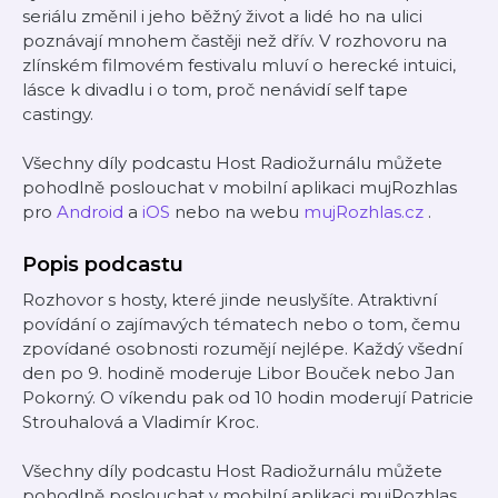
seriálu změnil i jeho běžný život a lidé ho na ulici
poznávají mnohem častěji než dřív. V rozhovoru na
zlínském filmovém festivalu mluví o herecké intuici,
lásce k divadlu i o tom, proč nenávidí self tape
castingy.
Všechny díly podcastu Host Radiožurnálu můžete
pohodlně poslouchat v mobilní aplikaci mujRozhlas
pro
Android
a
iOS
nebo na webu
mujRozhlas.cz
.
Popis podcastu
Rozhovor s hosty, které jinde neuslyšíte. Atraktivní
povídání o zajímavých tématech nebo o tom, čemu
zpovídané osobnosti rozumějí nejlépe. Každý všední
den po 9. hodině moderuje Libor Bouček nebo Jan
Pokorný. O víkendu pak od 10 hodin moderují Patricie
Strouhalová a Vladimír Kroc.
Všechny díly podcastu Host Radiožurnálu můžete
pohodlně poslouchat v mobilní aplikaci mujRozhlas