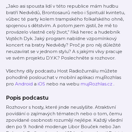
„Jako asi spousta lidí v této republice mám hudbu
bratří Nedvědů, Brontosaurů nebo i Spirituál kvintetu,
vůbec té party kolem trampského folkařského ohně,
spojenou s dětstvím. A potom jsem zjistil, že mě to
provázelo vlastně celý život,“ říká herec a hudebník
Vojtěch Dyk. Jaký program nabídne vzpomínkový
koncert na bratry Nedvědy? Proč je pro něj důležité
neuzavírat se v jednom stylu? A s jakými vlivy pracuje
ve svém projektu D.Y.K.? Poslechněte si rozhovor.
Všechny díly podcastu Host Radiožurnálu můžete
pohodlně poslouchat v mobilní aplikaci mujRozhlas
pro
Android
a
iOS
nebo na webu
mujRozhlas.cz
.
Popis podcastu
Rozhovor s hosty, které jinde neuslyšíte. Atraktivní
povídání o zajímavých tématech nebo o tom, čemu
zpovídané osobnosti rozumějí nejlépe. Každý všední
den po 9. hodině moderuje Libor Bouček nebo Jan