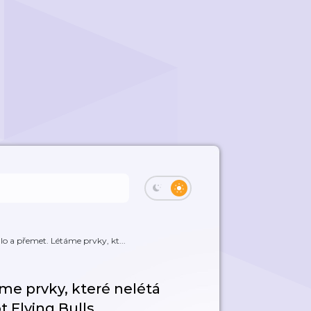
lo a přemet. Létáme prvky, kt...
áme prvky, které nelétá
ot Flying Bulls