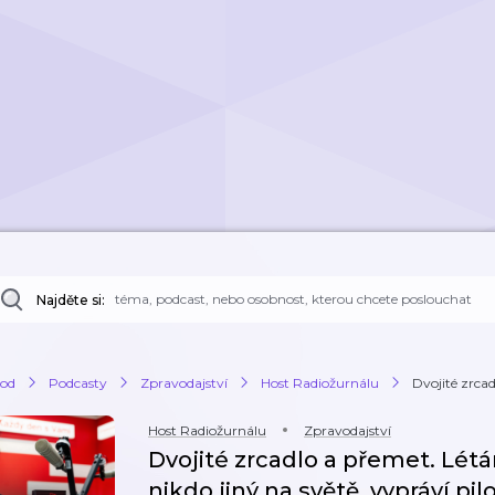
Najděte si:
od
Podcasty
Zpravodajství
Host Radiožurnálu
Dvojité zrcad
Host Radiožurnálu
Zpravodajství
Dvojité zrcadlo a přemet. Lét
nikdo jiný na světě, vypráví pil