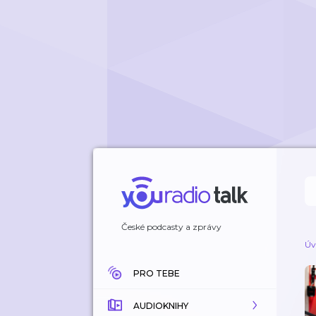
České podcasty a zprávy
Úv
PRO TEBE
AUDIOKNIHY