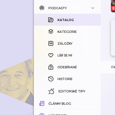
PODCASTY
KATALOG
KOUPENÉ
KATALOG
KATEGORIE
KATEGORIE
ZÁLOŽKY
ZÁLOŽKY
HISTORIE
LÍBÍ SE MI
I
ODEBÍRANÉ
HISTORIE
EDITORSKÉ TIPY
ČLÁNKY BLOG