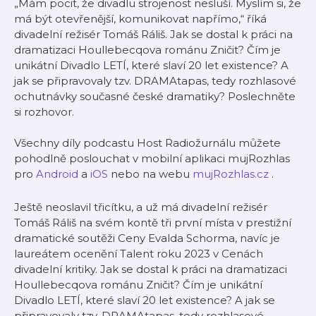
„Mám pocit, že divadlu strojenost nesluší. Myslím si, že
má být otevřenější, komunikovat napřímo,“ říká
divadelní režisér Tomáš Ráliš. Jak se dostal k práci na
dramatizaci Houllebecqova románu Zničit? Čím je
unikátní Divadlo LETÍ, které slaví 20 let existence? A
jak se připravovaly tzv. DRAMAtapas, tedy rozhlasové
ochutnávky současné české dramatiky? Poslechněte
si rozhovor.
Všechny díly podcastu Host Radiožurnálu můžete
pohodlně poslouchat v mobilní aplikaci mujRozhlas
pro
Android
a
iOS
nebo na webu
mujRozhlas.cz
.
Ještě neoslavil třicítku, a už má divadelní režisér
Tomáš Ráliš na svém kontě tři první místa v prestižní
dramatické soutěži Ceny Evalda Schorma, navíc je
laureátem ocenění Talent roku 2023 v Cenách
divadelní kritiky. Jak se dostal k práci na dramatizaci
Houllebecqova románu Zničit? Čím je unikátní
Divadlo LETÍ, které slaví 20 let existence? A jak se
připravovaly tzv. DRAMAtapas, tedy rozhlasové